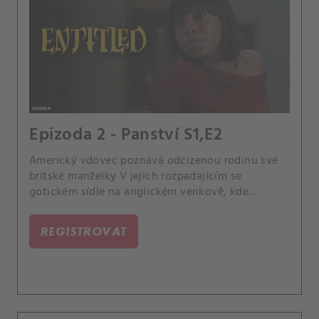
Epizoda 2 - Panství S1,E2
Americký vdovec poznává odcizenou rodinu své
britské manželky V jejich rozpadajícím se
gotickém sídle na anglickém venkově, kde
soupeří o jeho náklonnost - a nově zděděný
majetek.
REGISTROVAT