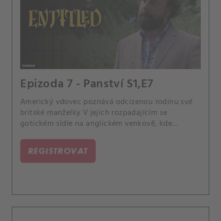
Epizoda 7 - Panství S1,E7
Americký vdovec poznává odcizenou rodinu své
britské manželky V jejich rozpadajícím se
gotickém sídle na anglickém venkově, kde
soupeří o jeho náklonnost - a nově zděděný
majetek.
REGISTROVAT