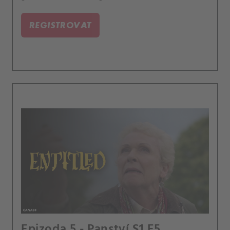
soupeří o jeho náklonnost - a nově zděděný
majetek.
REGISTROVAT
Epizoda 5 - Panství S1,E5