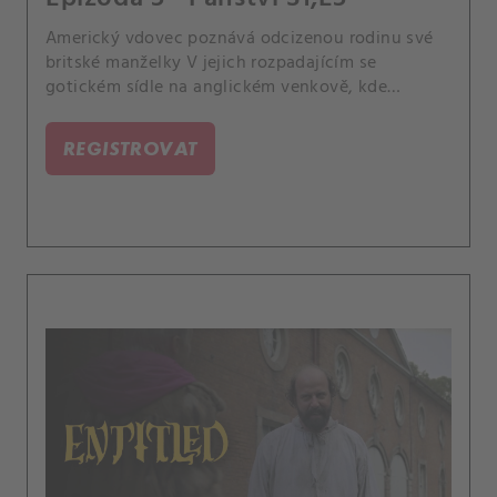
Americký vdovec poznává odcizenou rodinu své
britské manželky V jejich rozpadajícím se
gotickém sídle na anglickém venkově, kde
soupeří o jeho náklonnost - a nově zděděný
majetek.
REGISTROVAT