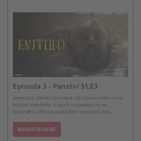
Epizoda 3 - Panství S1,E3
Americký vdovec poznává odcizenou rodinu své
britské manželky V jejich rozpadajícím se
gotickém sídle na anglickém venkově, kde
soupeří o jeho náklonnost - a nově zděděný
majetek.
REGISTROVAT