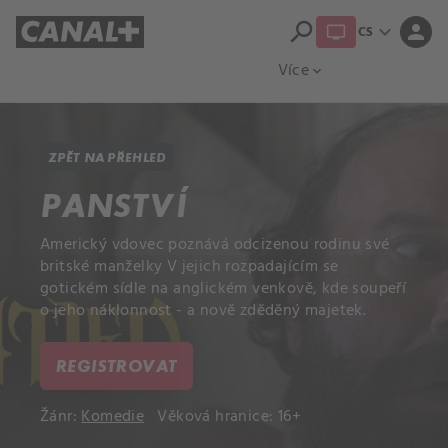
search
expand_more
person
CS
Přehled titulů
Apple TV
Moloch
Více
expand_more
ZPĚT NA PŘEHLED
PANSTVÍ
Americký vdovec poznává odcizenou rodinu své
britské manželky V jejich rozpadajícím se
gotickém sídle na anglickém venkově, kde soupeří
o jeho náklonnost - a nově zděděný majetek.
REGISTROVAT
Žánr:
Komedie
Věková hranice: 16+