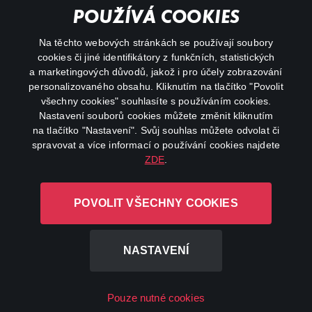
Důležité odkazy
POUŽÍVÁ COOKIES
Na těchto webových stránkách se používají soubory
facebook
instagram
cookies či jiné identifikátory z funkčních, statistických
a marketingových důvodů, jakož i pro účely zobrazování
personalizovaného obsahu. Kliknutím na tlačítko "Povolit
youtube
všechny cookies" souhlasíte s používáním cookies.
Nastavení souborů cookies můžete změnit kliknutím
na tlačítko "Nastavení". Svůj souhlas můžete odvolat či
spravovat a více informací o používání cookies najdete
ZDE
.
Canal+ Luxembourg S. à r.l. se sídlem Rue Albert Borschette 4,
L-1246 Luxembourg R.C.S.
POVOLIT VŠECHNY COOKIES
Luxembourg: B 87.905
Všechna práva vyhrazena
NASTAVENÍ
©
2026
Pouze nutné cookies