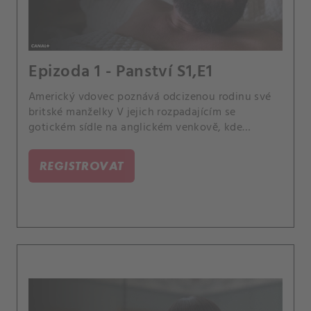
Epizoda 1 - Panství S1,E1
Americký vdovec poznává odcizenou rodinu své
britské manželky V jejich rozpadajícím se
gotickém sídle na anglickém venkově, kde
soupeří o jeho náklonnost - a nově zděděný
majetek.
REGISTROVAT