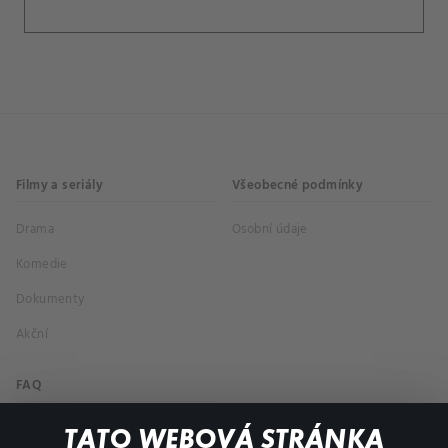
Filmy a seriály
Všeobecné podmínky
Drama
Osobní údaje
Komedie
Dokumenty
Akční
FAQ
Můj účet
TATO WEBOVÁ STRÁNKA