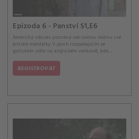
Epizoda 6 - Panství S1,E6
Americký vdovec poznává odcizenou rodinu své
britské manželky V jejich rozpadajícím se
gotickém sídle na anglickém venkově, kde
soupeří o jeho náklonnost - a nově zděděný
majetek.
REGISTROVAT