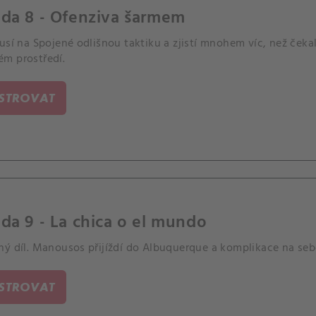
oda 8 - Ofenziva šarmem
usí na Spojené odlišnou taktiku a zjistí mnohem víc, než ček
m prostředí.
ISTROVAT
da 9 - La chica o el mundo
ný díl. Manousos přijíždí do Albuquerque a komplikace na seb
ISTROVAT