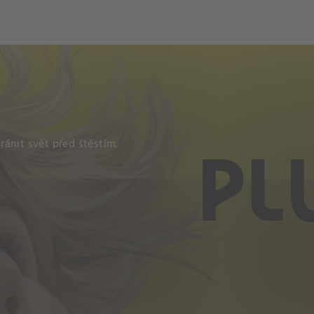
ch
Dcera národa
ánit svět před štěstím.