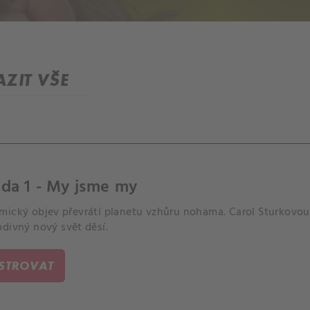
ZIT VŠE
da 1 - My jsme my
mický objev převrátí planetu vzhůru nohama. Carol Sturkovou
divný nový svět děsí.
ISTROVAT