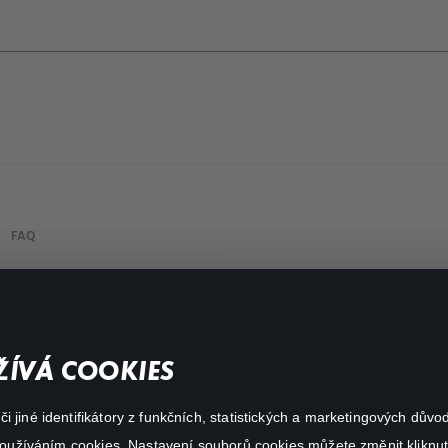
FAQ
Můj účet
Důležité odkazy
ÍVÁ COOKIES
 jiné identifikátory z funkčních, statistických a marketingových dův
 používáním cookies. Nastavení souborů cookies můžete změnit kliknut