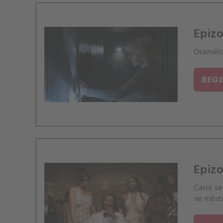
Epizo
Osamělos
REG
Epizo
Carol se
ve měst