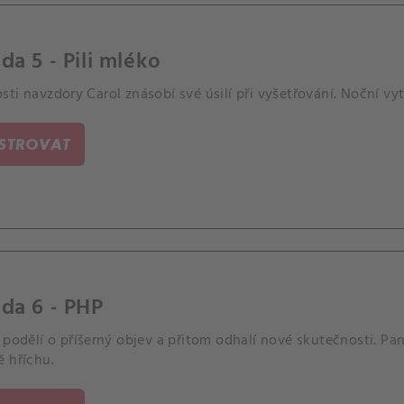
da 5 - Pili mléko
ti navzdory Carol znásobí své úsilí při vyšetřování. Noční vyt
ISTROVAT
da 6 - PHP
 podělí o příšerný objev a přitom odhalí nové skutečnosti. P
ě hříchu.