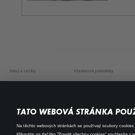
Filmy a seriály
Všeobecné podmínky
Drama
Osobní údaje
Komedie
Dokumenty
TATO WEBOVÁ STRÁNKA POUŽ
Akční
Na těchto webových stránkách se používají soubory cookies či
Kliknutím na tlačítko "Povolit všechny cookies" souhlasíte s