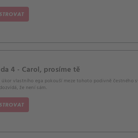
ISTROVAT
da 4 - Carol, prosíme tě
a úkor vlastního ega pokouší meze tohoto podivně čestného s
dozvídá, že není sám.
ISTROVAT