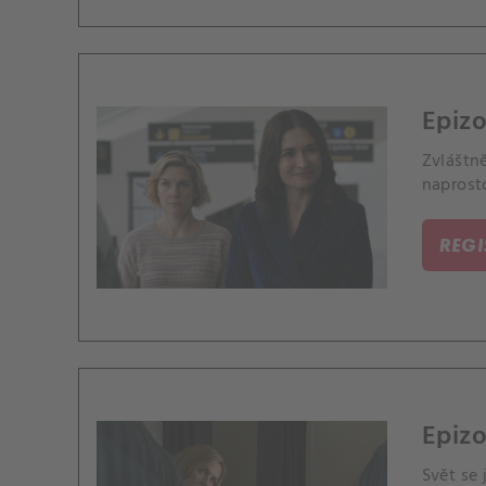
Epizo
Zvláštn
naprost
REG
Epizo
Svět se 