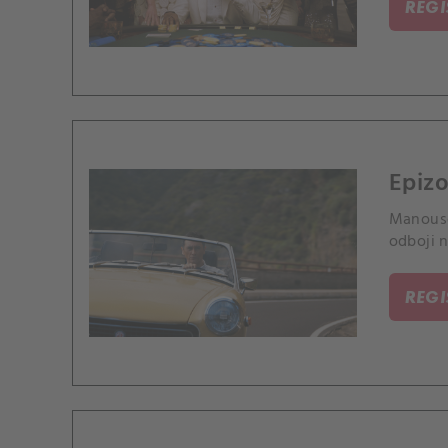
REG
Epizo
Manouso
odboji n
REG