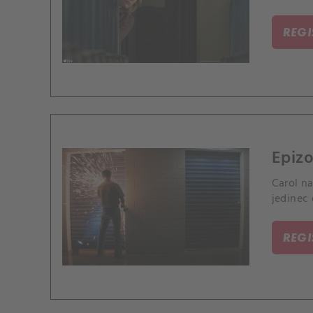
REG
Epizo
Carol n
jedinec 
REG