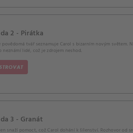
da 2 - Pirátka
ě povědomá tvář seznamuje Carol s bizarním novým světem. Na
o neznámí lidé, což je zdrojem neshod.
ISTROVAT
da 3 - Granát
jen snaží pomoct, což Carol dohání k šílenství. Rozhovor od s