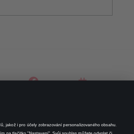
facebook
instagram
youtube
odů, jakož i pro účely zobrazování personalizovaného obsahu.
ím na tlačítko "Nastavení". Svůj souhlas můžete odvolat či