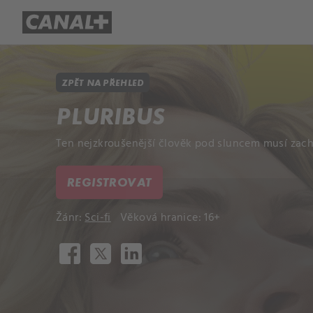
Přehled titulů
Apple TV
Molo
ZPĚT NA PŘEHLED
PLURIBUS
Ten nejzkroušenější člověk pod sluncem musí zachr
REGISTROVAT
Žánr:
Sci-fi
Věková hranice: 16+