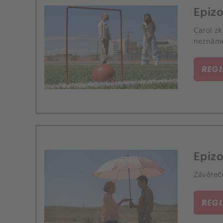
Epiz
Carol zk
neznámé
REG
Epizo
Závěreč
REG