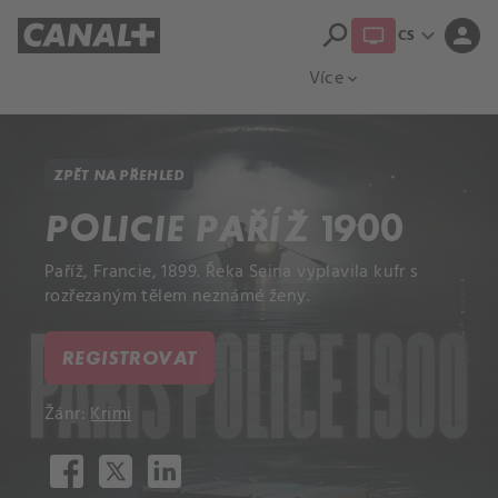
search
expand_more
person
CS
Přehled titulů
Apple TV
Moloch
Více
expand_more
ZPĚT NA PŘEHLED
POLICIE PAŘÍŽ 1900
Paříž, Francie, 1899. Řeka Seina vyplavila kufr s
rozřezaným tělem neznámé ženy.
REGISTROVAT
Žánr:
Krimi