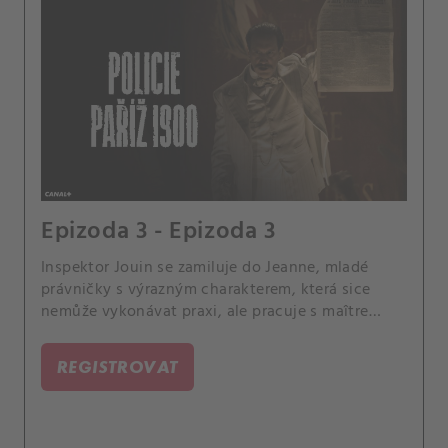
Epizoda 3 - Epizoda 3
Inspektor Jouin se zamiluje do Jeanne, mladé
právničky s výrazným charakterem, která sice
nemůže vykonávat praxi, ale pracuje s maître
Weidmannem v pařížské židovské čtvrti. Ta se
rozhodne pomoci s Bergerovým případem.
REGISTROVAT