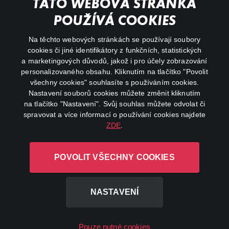
TATO WEBOVÁ STRÁNKA
Důležité odkazy
POUŽÍVÁ COOKIES
Na těchto webových stránkách se používají soubory
facebook
instagram
cookies či jiné identifikátory z funkčních, statistických
a marketingových důvodů, jakož i pro účely zobrazování
personalizovaného obsahu. Kliknutím na tlačítko "Povolit
youtube
všechny cookies" souhlasíte s používáním cookies.
Nastavení souborů cookies můžete změnit kliknutím
na tlačítko "Nastavení". Svůj souhlas můžete odvolat či
spravovat a více informací o používání cookies najdete
ZDE
.
Canal+ Luxembourg S. à r.l. se sídlem Rue Albert Borschette 4,
L-1246 Luxembourg R.C.S.
POVOLIT VŠECHNY COOKIES
Luxembourg: B 87.905
Všechna práva vyhrazena
NASTAVENÍ
©
2026
Pouze nutné cookies