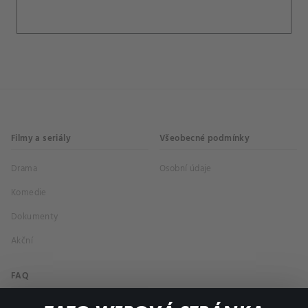
Filmy a seriály
Všeobecné podmínky
Drama
Osobní údaje
Komedie
Dokumenty
Akční
FAQ
Můj účet