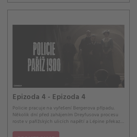
Epizoda 4 - Epizoda 4
Policie pracuje na vyřešení Bergerova případu.
Několik dní před zahájením Dreyfusova procesu
roste v pařížských ulicích napětí a Lépine překazí
past nastraženou na jeho ženu.