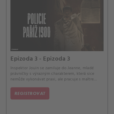
Epizoda 3 - Epizoda 3
Inspektor Jouin se zamiluje do Jeanne, mladé
právničky s výrazným charakterem, která sice
nemůže vykonávat praxi, ale pracuje s maître
Weidmannem v pařížské židovské čtvrti. Ta se
rozhodne pomoci s Bergerovým případem.
REGISTROVAT