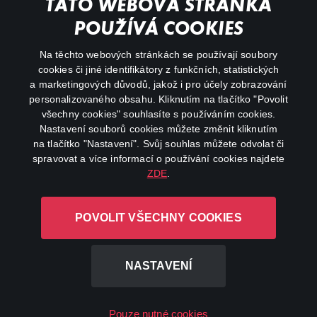
TATO WEBOVÁ STRÁNKA
Důležité odkazy
POUŽÍVÁ COOKIES
Na těchto webových stránkách se používají soubory
facebook
instagram
cookies či jiné identifikátory z funkčních, statistických
a marketingových důvodů, jakož i pro účely zobrazování
personalizovaného obsahu. Kliknutím na tlačítko "Povolit
youtube
všechny cookies" souhlasíte s používáním cookies.
Nastavení souborů cookies můžete změnit kliknutím
na tlačítko "Nastavení". Svůj souhlas můžete odvolat či
spravovat a více informací o používání cookies najdete
ZDE
.
Canal+ Luxembourg S. à r.l. se sídlem Rue Albert Borschette 4,
L-1246 Luxembourg R.C.S.
POVOLIT VŠECHNY COOKIES
Luxembourg: B 87.905
Všechna práva vyhrazena
NASTAVENÍ
©
2026
Pouze nutné cookies