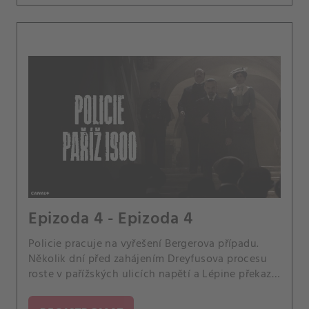
Epizoda 4 - Epizoda 4
Policie pracuje na vyřešení Bergerova případu.
Několik dní před zahájením Dreyfusova procesu
roste v pařížských ulicích napětí a Lépine překazí
past nastraženou na jeho ženu.