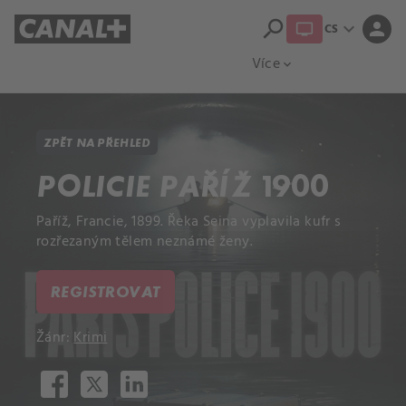
search
expand_more
person
CS
Přehled titulů
Apple TV
Moloch
Více
expand_more
ZPĚT NA PŘEHLED
POLICIE PAŘÍŽ 1900
Paříž, Francie, 1899. Řeka Seina vyplavila kufr s
rozřezaným tělem neznámé ženy.
REGISTROVAT
Žánr:
Krimi