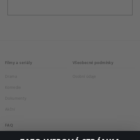
Filmy a seriály
Všeobecné podmínky
Drama
Osobní údaje
Komedie
Dokumenty
Akční
FAQ
Můj účet