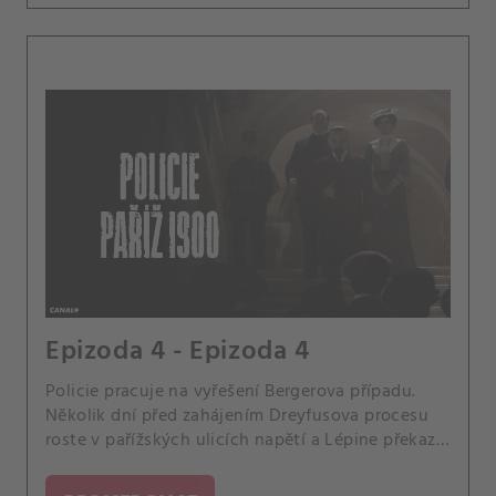
Epizoda 4 - Epizoda 4
Policie pracuje na vyřešení Bergerova případu.
Několik dní před zahájením Dreyfusova procesu
roste v pařížských ulicích napětí a Lépine překazí
past nastraženou na jeho ženu.