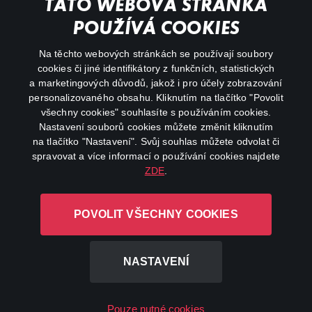
TATO WEBOVÁ STRÁNKA
Důležité odkazy
POUŽÍVÁ COOKIES
Na těchto webových stránkách se používají soubory
facebook
instagram
cookies či jiné identifikátory z funkčních, statistických
a marketingových důvodů, jakož i pro účely zobrazování
personalizovaného obsahu. Kliknutím na tlačítko "Povolit
youtube
všechny cookies" souhlasíte s používáním cookies.
Nastavení souborů cookies můžete změnit kliknutím
na tlačítko "Nastavení". Svůj souhlas můžete odvolat či
spravovat a více informací o používání cookies najdete
ZDE
.
Canal+ Luxembourg S. à r.l. se sídlem Rue Albert Borschette 4,
L-1246 Luxembourg R.C.S.
POVOLIT VŠECHNY COOKIES
Luxembourg: B 87.905
Všechna práva vyhrazena
NASTAVENÍ
©
2026
Pouze nutné cookies