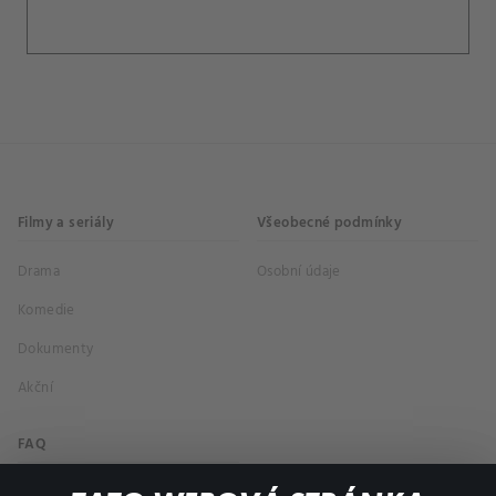
Filmy a seriály
Všeobecné podmínky
Drama
Osobní údaje
Komedie
Dokumenty
Akční
FAQ
Můj účet