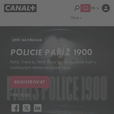
search
expand_more
person
CS
Přehled titulů
Apple TV
Moloch
Více
expand_more
ZPĚT NA PŘEHLED
POLICIE PAŘÍŽ 1900
Paříž, Francie, 1899. Řeka Seina vyplavila kufr s
rozřezaným tělem neznámé ženy.
REGISTROVAT
Žánr:
Krimi