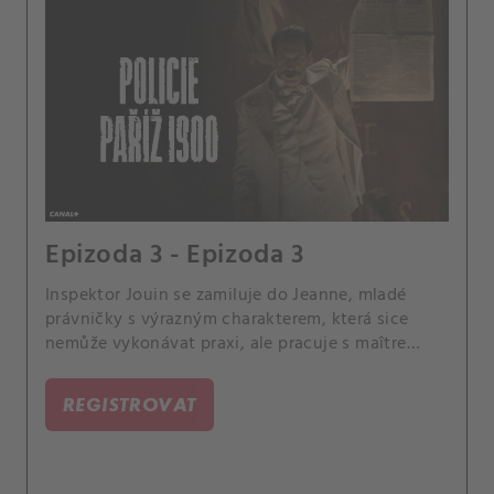
Epizoda 3 - Epizoda 3
Inspektor Jouin se zamiluje do Jeanne, mladé
právničky s výrazným charakterem, která sice
nemůže vykonávat praxi, ale pracuje s maître
Weidmannem v pařížské židovské čtvrti. Ta se
rozhodne pomoci s Bergerovým případem.
REGISTROVAT