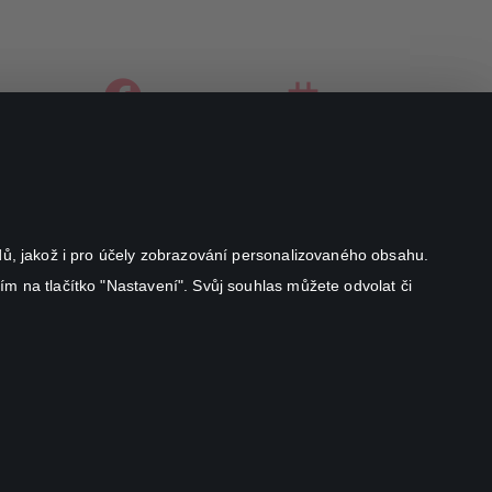
facebook
instagram
youtube
odů, jakož i pro účely zobrazování personalizovaného obsahu.
ím na tlačítko "Nastavení". Svůj souhlas můžete odvolat či
Canal+ Luxembourg S. à r.l. se sídlem Rue Albert Borschette 4,
L-1246 Luxembourg R.C.S.
Luxembourg: B 87.905
Všechna práva vyhrazena
©
2026