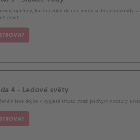
nový, opeřený, kachnozobý deinocheirus se brodí mokřady v As
ch much.
ISTROVAT
da 4 - Ledové světy
ženém lese dojde k vypjaté situaci mezi pachyrhinosaury a na
ISTROVAT