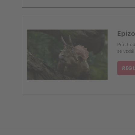
Epizo
Průchod
se vzdál
REG