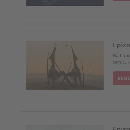
Epizo
Nad pou
samic, k
REG
Epizo