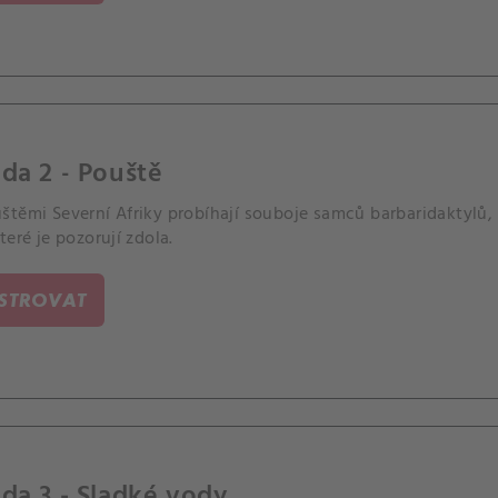
da 2 - Pouště
štěmi Severní Afriky probíhají souboje samců barbaridaktylů,
teré je pozorují zdola.
ISTROVAT
da 3 - Sladké vody