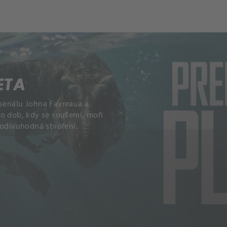
ch
Dcera národa
ETA
eriálu Johna Favreaua a
do dob, kdy se soušemi, moři
podivuhodná stvoření.