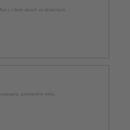
ii s cílem zbavit se otravných
nuqsaury, prastarými soky.