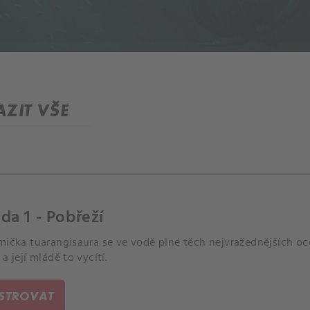
ZIT VŠE
da 1 - Pobřeží
amička tuarangisaura se ve vodě plné těch nejvražednějších 
 a její mládě to vycítí.
ISTROVAT