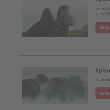
Sedmitu
kousavý
REG
Epizo
V zasně
REG