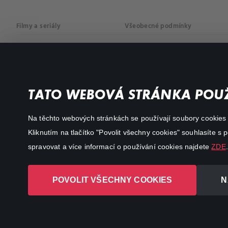
Filmy a seriály
Všeobecné podmínky
Drama
Osobní údaje
Komedie
Dokumenty
TATO WEBOVÁ STRÁNKA POUŽ
Akční
Na těchto webových stránkách se používají soubory cookies či
Kliknutím na tlačítko "Povolit všechny cookies" souhlasíte s
spravovat a více informací o používání cookies najdete
ZDE
.
POVOLIT VŠECHNY COOKIES
N