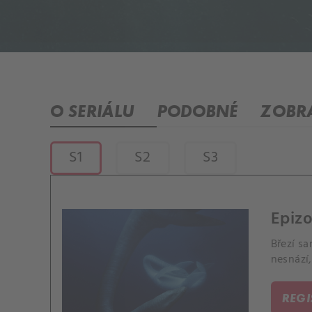
O SERIÁLU
PODOBNÉ
ZOBRA
S1
S2
S3
Epizo
Březí s
nesnází,
REG