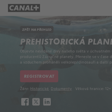
Přehled titulů
Apple TV
Molo
ZPĚT NA PŘEHLED
PREHISTORICKÁ PLAN
Objevte nevídané divy našeho světa v úchvatném s
producentů Zázračné planety. Přeneste se v čase 
a vzduchem proháněli velkolepí dinosauři a další 
REGISTROVAT
Žánr:
Historické
,
Dokumenty
Věková hranice: 12+