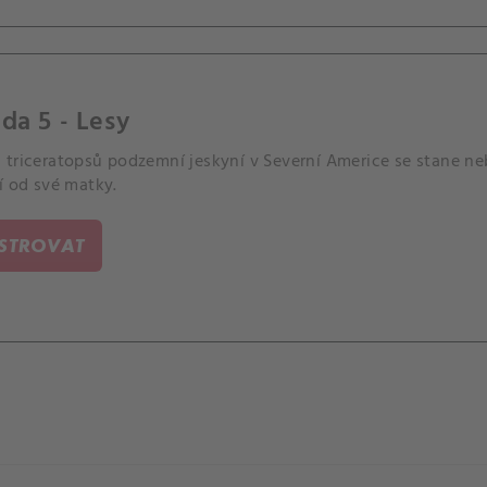
da 5 - Lesy
 triceratopsů podzemní jeskyní v Severní Americe se stane n
í od své matky.
ISTROVAT