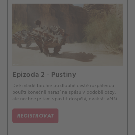
Epizoda 2 - Pustiny
Dvě mladé tarchie po dlouhé cestě rozpálenou
pouští konečně narazí na spásu v podobě oázy,
ale nechce je tam vpustit dospělý, dvakrát větší
samec.
REGISTROVAT