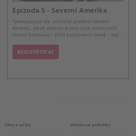
Epizoda 5 - Severní Amerika
Tyranosaurus rex, vrcholný predátor Severní
Ameriky, jehož velikost a silný stisk čelisti tvoří
smrtící kombinaci, příliš konkurence nemá – tedy
až na obrovské, okřídlené protivníky.
REGISTROVAT
Filmy a seriály
Všeobecné podmínky