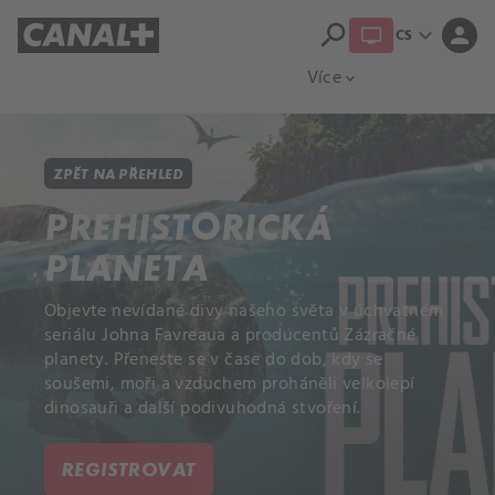
search
expand_more
person
CS
Přehled titulů
Apple TV
Moloch
Více
expand_more
ZPĚT NA PŘEHLED
PREHISTORICKÁ
PLANETA
Objevte nevídané divy našeho světa v úchvatném
seriálu Johna Favreaua a producentů Zázračné
planety. Přeneste se v čase do dob, kdy se
soušemi, moři a vzduchem proháněli velkolepí
dinosauři a další podivuhodná stvoření.
REGISTROVAT