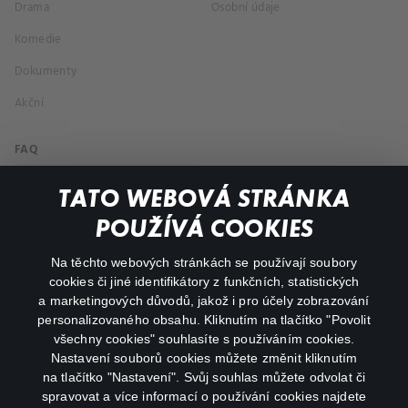
Drama
Osobní údaje
Komedie
Dokumenty
Akční
FAQ
Můj účet
TATO WEBOVÁ STRÁNKA
Důležité odkazy
POUŽÍVÁ COOKIES
Na těchto webových stránkách se používají soubory
facebook
instagram
cookies či jiné identifikátory z funkčních, statistických
a marketingových důvodů, jakož i pro účely zobrazování
personalizovaného obsahu. Kliknutím na tlačítko "Povolit
youtube
všechny cookies" souhlasíte s používáním cookies.
Nastavení souborů cookies můžete změnit kliknutím
na tlačítko "Nastavení". Svůj souhlas můžete odvolat či
spravovat a více informací o používání cookies najdete