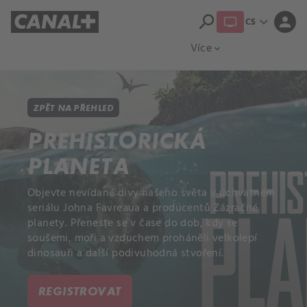
search
expand_more
person
CS
Přehled titulů
Apple TV
Moloch
Více
expand_more
ZPĚT NA PŘEHLED
PREHISTORICKÁ
PLANETA
Objevte nevídané divy našeho světa v úchvatném
seriálu Johna Favreaua a producentů Zázračné
planety. Přeneste se v čase do dob, kdy se
soušemi, moři a vzduchem proháněli velkolepí
dinosauři a další podivuhodná stvoření.
REGISTROVAT