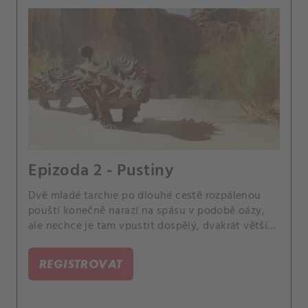
Epizoda 2 - Pustiny
Dvě mladé tarchie po dlouhé cestě rozpálenou
pouští konečně narazí na spásu v podobě oázy,
ale nechce je tam vpustit dospělý, dvakrát větší
samec.
REGISTROVAT