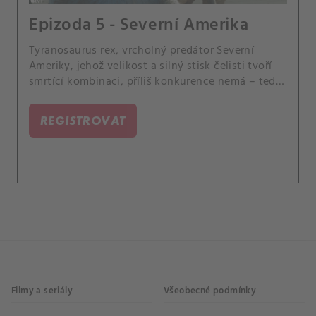
Epizoda 5 - Severní Amerika
Tyranosaurus rex, vrcholný predátor Severní
Ameriky, jehož velikost a silný stisk čelisti tvoří
smrtící kombinaci, příliš konkurence nemá – tedy
až na obrovské, okřídlené protivníky.
REGISTROVAT
Filmy a seriály
Všeobecné podmínky