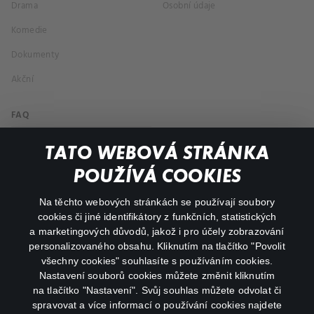
Drama
Osobní údaje
Komedie
Dokumenty
Akční
FAQ
Můj účet
TATO WEBOVÁ STRÁNKA
Důležité odkazy
POUŽÍVÁ COOKIES
Na těchto webových stránkách se používají soubory
facebook
instagram
cookies či jiné identifikátory z funkčních, statistických
a marketingových důvodů, jakož i pro účely zobrazování
personalizovaného obsahu. Kliknutím na tlačítko "Povolit
youtube
všechny cookies" souhlasíte s používáním cookies.
Nastavení souborů cookies můžete změnit kliknutím
na tlačítko "Nastavení". Svůj souhlas můžete odvolat či
spravovat a více informací o používání cookies najdete