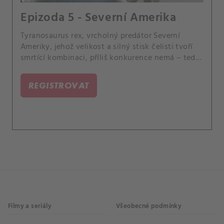
Epizoda 5 - Severní Amerika
Tyranosaurus rex, vrcholný predátor Severní
Ameriky, jehož velikost a silný stisk čelisti tvoří
smrtící kombinaci, příliš konkurence nemá – tedy
až na obrovské, okřídlené protivníky.
REGISTROVAT
Filmy a seriály
Všeobecné podmínky