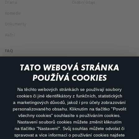
Drama
Osobní údaje
Komedie
Dokumenty
Akční
FAQ
Můj účet
TATO WEBOVÁ STRÁNKA
Důležité odkazy
POUŽÍVÁ COOKIES
Na těchto webových stránkách se používají soubory
facebook
instagram
cookies či jiné identifikátory z funkčních, statistických
a marketingových důvodů, jakož i pro účely zobrazování
personalizovaného obsahu. Kliknutím na tlačítko "Povolit
youtube
všechny cookies" souhlasíte s používáním cookies.
Nastavení souborů cookies můžete změnit kliknutím
na tlačítko "Nastavení". Svůj souhlas můžete odvolat či
spravovat a více informací o používání cookies najdete