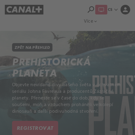
search
expand_more
person
CS
Přehled titulů
Apple TV
Moloch
Více
expand_more
ZPĚT NA PŘEHLED
PREHISTORICKÁ
PLANETA
Objevte nevídané divy našeho světa v úchvatném
seriálu Johna Favreaua a producentů Zázračné
planety. Přeneste se v čase do dob, kdy se
soušemi, moři a vzduchem proháněli velkolepí
dinosauři a další podivuhodná stvoření.
REGISTROVAT