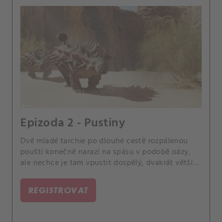
Epizoda 2 - Pustiny
Dvě mladé tarchie po dlouhé cestě rozpálenou
pouští konečně narazí na spásu v podobě oázy,
ale nechce je tam vpustit dospělý, dvakrát větší
samec.
REGISTROVAT