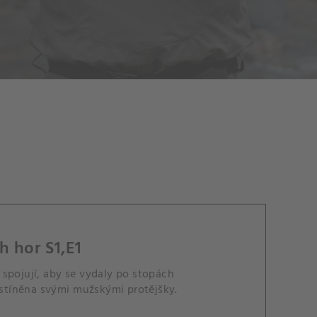
h hor S1,E1
spojují, aby se vydaly po stopách
 zastíněna svými mužskými protějšky.