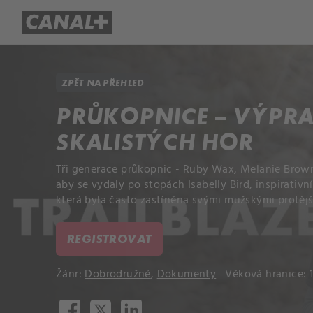
Přehled titulů
Apple TV
Molo
ZPĚT NA PŘEHLED
PRŮKOPNICE – VÝPR
SKALISTÝCH HOR
Tři generace průkopnic - Ruby Wax, Melanie Brown 
aby se vydaly po stopách Isabelly Bird, inspirativní 
která byla často zastíněna svými mužskými protějš
REGISTROVAT
Žánr:
Dobrodružné
,
Dokumenty
Věková hranice: 