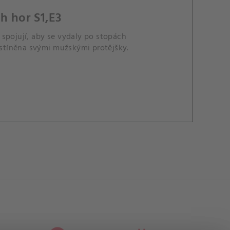
h hor S1,E3
spojují, aby se vydaly po stopách
 zastíněna svými mužskými protějšky.