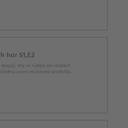
h hor S1,E2
spojují, aby se vydaly po stopách
 zastíněna svými mužskými protějšky.