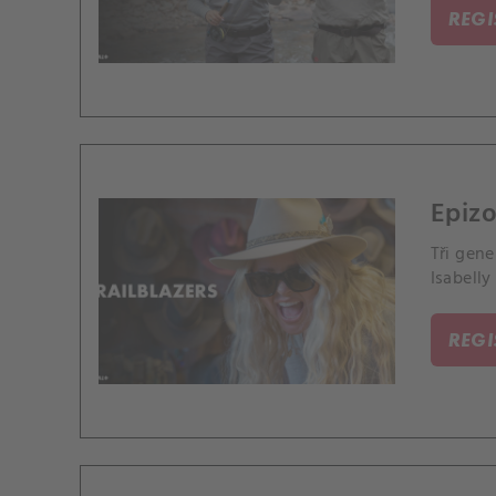
REG
Epizo
Tři gen
Isabelly
REG