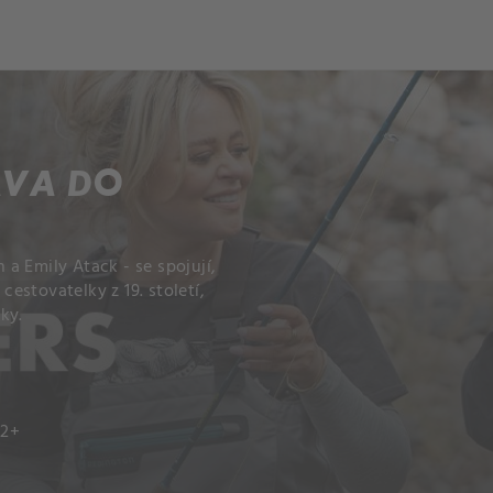
ch
Dcera národa
AVA DO
a Emily Atack - se spojují,
cestovatelky z 19. století,
ky.
12+