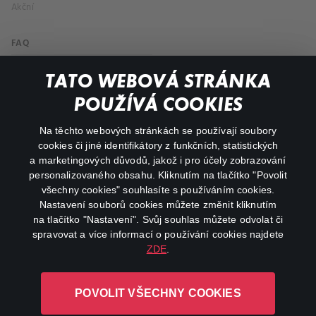
Akční
FAQ
Můj účet
TATO WEBOVÁ STRÁNKA
Důležité odkazy
POUŽÍVÁ COOKIES
Na těchto webových stránkách se používají soubory
facebook
instagram
cookies či jiné identifikátory z funkčních, statistických
a marketingových důvodů, jakož i pro účely zobrazování
personalizovaného obsahu. Kliknutím na tlačítko "Povolit
youtube
všechny cookies" souhlasíte s používáním cookies.
Nastavení souborů cookies můžete změnit kliknutím
na tlačítko "Nastavení". Svůj souhlas můžete odvolat či
spravovat a více informací o používání cookies najdete
ZDE
.
Canal+ Luxembourg S. à r.l. se sídlem Rue Albert Borschette 4,
L-1246 Luxembourg R.C.S.
POVOLIT VŠECHNY COOKIES
Luxembourg: B 87.905