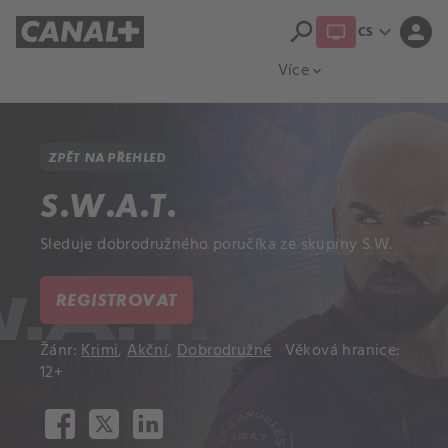
search
expand_more
person
CS
Přehled titulů
Apple TV
Moloch
Více
expand_more
ZPĚT NA PŘEHLED
S.W.A.T.
Sleduje dobrodružného poručíka ze skupiny S.W.
REGISTROVAT
Žánr:
Krimi
,
Akční
,
Dobrodružné
Věková hranice:
12+