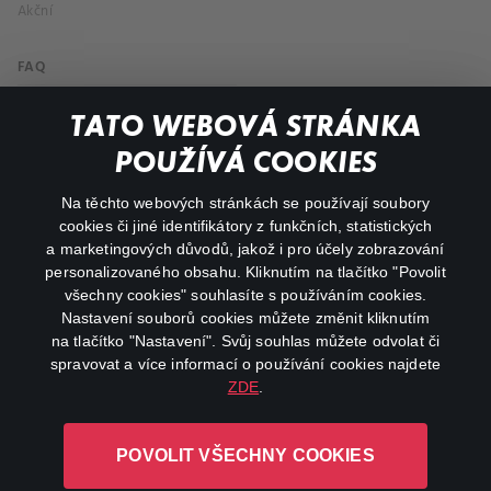
Akční
FAQ
Můj účet
TATO WEBOVÁ STRÁNKA
Důležité odkazy
POUŽÍVÁ COOKIES
Na těchto webových stránkách se používají soubory
facebook
instagram
cookies či jiné identifikátory z funkčních, statistických
a marketingových důvodů, jakož i pro účely zobrazování
personalizovaného obsahu. Kliknutím na tlačítko "Povolit
youtube
všechny cookies" souhlasíte s používáním cookies.
Nastavení souborů cookies můžete změnit kliknutím
na tlačítko "Nastavení". Svůj souhlas můžete odvolat či
spravovat a více informací o používání cookies najdete
ZDE
.
Canal+ Luxembourg S. à r.l. se sídlem Rue Albert Borschette 4,
L-1246 Luxembourg R.C.S.
POVOLIT VŠECHNY COOKIES
Luxembourg: B 87.905