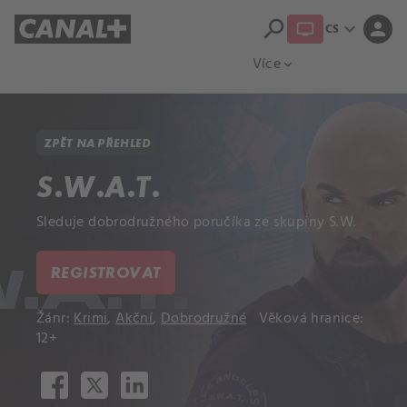
search
expand_more
person
CS
Přehled titulů
Apple TV
Moloch
Více
expand_more
ZPĚT NA PŘEHLED
S.W.A.T.
Sleduje dobrodružného poručíka ze skupiny S.W.
REGISTROVAT
Žánr:
Krimi
,
Akční
,
Dobrodružné
Věková hranice:
12+