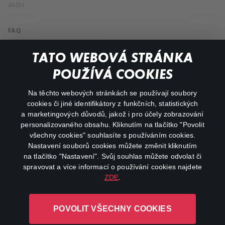
Akční
FAQ
Můj účet
TATO WEBOVÁ STRÁNKA
Důležité odkazy
POUŽÍVÁ COOKIES
Na těchto webových stránkách se používají soubory
facebook
instagram
cookies či jiné identifikátory z funkčních, statistických
a marketingových důvodů, jakož i pro účely zobrazování
personalizovaného obsahu. Kliknutím na tlačítko "Povolit
youtube
všechny cookies" souhlasíte s používáním cookies.
Nastavení souborů cookies můžete změnit kliknutím
na tlačítko "Nastavení". Svůj souhlas můžete odvolat či
spravovat a více informací o používání cookies najdete
ZDE
.
Canal+ Luxembourg S. à r.l. se sídlem Rue Albert Borschette 4,
L-1246 Luxembourg R.C.S.
POVOLIT VŠECHNY COOKIES
Luxembourg: B 87.905