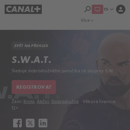
search
expand_more
person
CS
Přehled titulů
Apple TV
Moloch
Více
expand_more
ZPĚT NA PŘEHLED
S.W.A.T.
Sleduje dobrodružného poručíka ze skupiny S.W.
REGISTROVAT
Žánr:
Krimi
,
Akční
,
Dobrodružné
Věková hranice:
12+