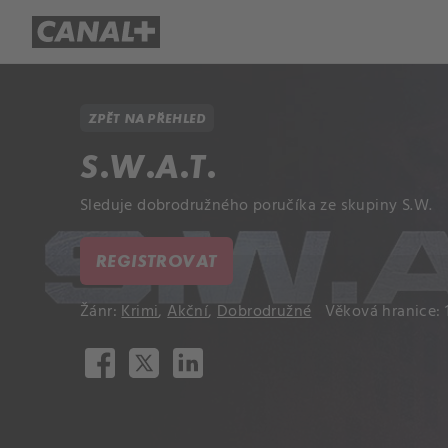
Přehled titulů
Apple TV
Molo
ZPĚT NA PŘEHLED
S.W.A.T.
Sleduje dobrodružného poručíka ze skupiny S.W.
REGISTROVAT
Žánr:
Krimi
,
Akční
,
Dobrodružné
Věková hranice: 