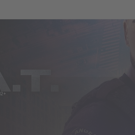
ch
Dcera národa
12+