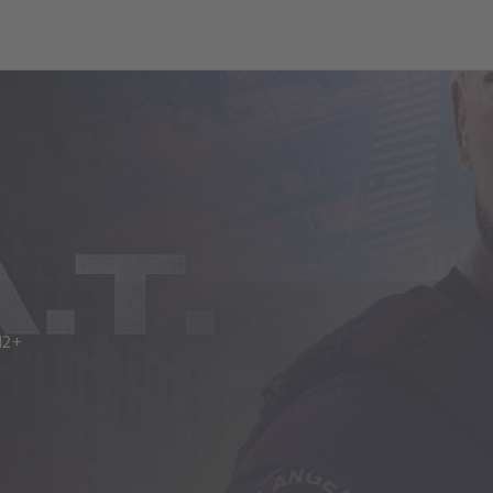
ch
Dcera národa
12+