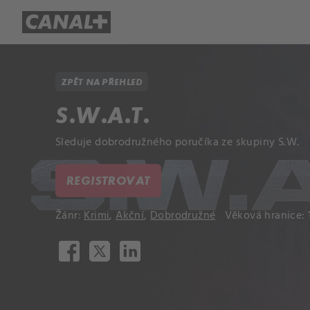
Přehled titulů
Apple TV
Molo
ZPĚT NA PŘEHLED
S.W.A.T.
Sleduje dobrodružného poručíka ze skupiny S.W.
REGISTROVAT
Žánr:
Krimi
,
Akční
,
Dobrodružné
Věková hranice: 