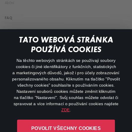
Akční
FAQ
Můj účet
TATO WEBOVÁ STRÁNKA
Důležité odkazy
POUŽÍVÁ COOKIES
Na těchto webových stránkách se používají soubory
facebook
instagram
cookies či jiné identifikátory z funkčních, statistických
a marketingových důvodů, jakož i pro účely zobrazování
personalizovaného obsahu. Kliknutím na tlačítko "Povolit
youtube
všechny cookies" souhlasíte s používáním cookies.
Nastavení souborů cookies můžete změnit kliknutím
na tlačítko "Nastavení". Svůj souhlas můžete odvolat či
spravovat a více informací o používání cookies najdete
ZDE
.
Canal+ Luxembourg S. à r.l. se sídlem Rue Albert Borschette 4,
L-1246 Luxembourg R.C.S.
POVOLIT VŠECHNY COOKIES