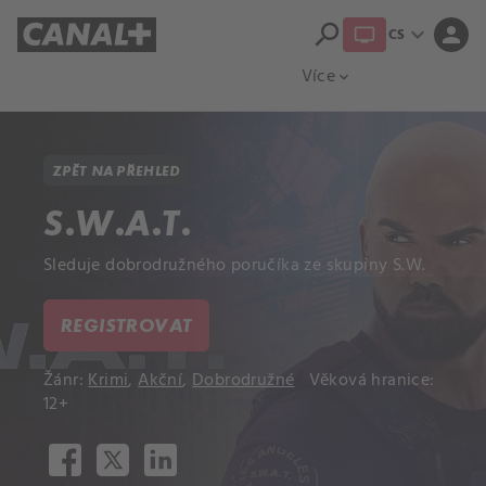
search
expand_more
person
CS
Přehled titulů
Apple TV
Moloch
Více
expand_more
ZPĚT NA PŘEHLED
S.W.A.T.
Sleduje dobrodružného poručíka ze skupiny S.W.
REGISTROVAT
Žánr:
Krimi
,
Akční
,
Dobrodružné
Věková hranice:
12+