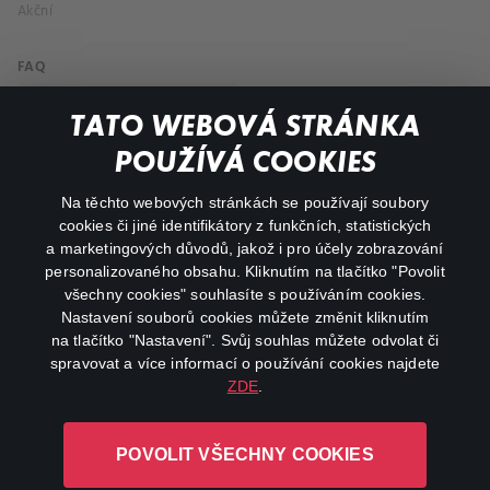
Akční
FAQ
Můj účet
TATO WEBOVÁ STRÁNKA
Důležité odkazy
POUŽÍVÁ COOKIES
Na těchto webových stránkách se používají soubory
facebook
instagram
cookies či jiné identifikátory z funkčních, statistických
a marketingových důvodů, jakož i pro účely zobrazování
personalizovaného obsahu. Kliknutím na tlačítko "Povolit
youtube
všechny cookies" souhlasíte s používáním cookies.
Nastavení souborů cookies můžete změnit kliknutím
na tlačítko "Nastavení". Svůj souhlas můžete odvolat či
spravovat a více informací o používání cookies najdete
ZDE
.
Canal+ Luxembourg S. à r.l. se sídlem Rue Albert Borschette 4,
L-1246 Luxembourg R.C.S.
POVOLIT VŠECHNY COOKIES
Luxembourg: B 87.905