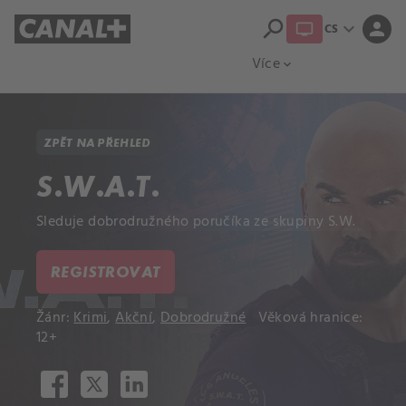
search
expand_more
person
CS
Přehled titulů
Apple TV
Moloch
Více
expand_more
ZPĚT NA PŘEHLED
S.W.A.T.
Sleduje dobrodružného poručíka ze skupiny S.W.
REGISTROVAT
Žánr:
Krimi
,
Akční
,
Dobrodružné
Věková hranice:
12+