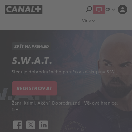
search
expand_more
person
CS
Přehled titulů
Apple TV
Moloch
Více
expand_more
ZPĚT NA PŘEHLED
S.W.A.T.
Sleduje dobrodružného poručíka ze skupiny S.W.
REGISTROVAT
Žánr:
Krimi
,
Akční
,
Dobrodružné
Věková hranice:
12+