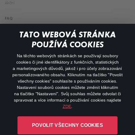
Akční
FAQ
Můj účet
TATO WEBOVÁ STRÁNKA
Důležité odkazy
POUŽÍVÁ COOKIES
Na těchto webových stránkách se používají soubory
facebook
instagram
cookies či jiné identifikátory z funkčních, statistických
a marketingových důvodů, jakož i pro účely zobrazování
personalizovaného obsahu. Kliknutím na tlačítko "Povolit
youtube
všechny cookies" souhlasíte s používáním cookies.
Nastavení souborů cookies můžete změnit kliknutím
na tlačítko "Nastavení". Svůj souhlas můžete odvolat či
spravovat a více informací o používání cookies najdete
ZDE
.
Canal+ Luxembourg S. à r.l. se sídlem Rue Albert Borschette 4,
L-1246 Luxembourg R.C.S.
POVOLIT VŠECHNY COOKIES
Luxembourg: B 87.905