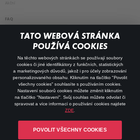
Akční
FAQ
Můj účet
TATO WEBOVÁ STRÁNKA
Důležité odkazy
POUŽÍVÁ COOKIES
Na těchto webových stránkách se používají soubory
facebook
instagram
cookies či jiné identifikátory z funkčních, statistických
a marketingových důvodů, jakož i pro účely zobrazování
personalizovaného obsahu. Kliknutím na tlačítko "Povolit
youtube
všechny cookies" souhlasíte s používáním cookies.
Nastavení souborů cookies můžete změnit kliknutím
na tlačítko "Nastavení". Svůj souhlas můžete odvolat či
spravovat a více informací o používání cookies najdete
ZDE
.
Canal+ Luxembourg S. à r.l. se sídlem Rue Albert Borschette 4,
L-1246 Luxembourg R.C.S.
POVOLIT VŠECHNY COOKIES
Luxembourg: B 87.905