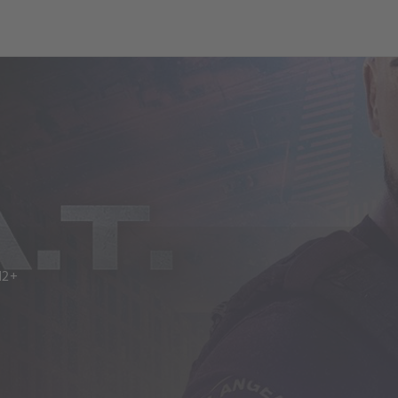
ch
Dcera národa
12+