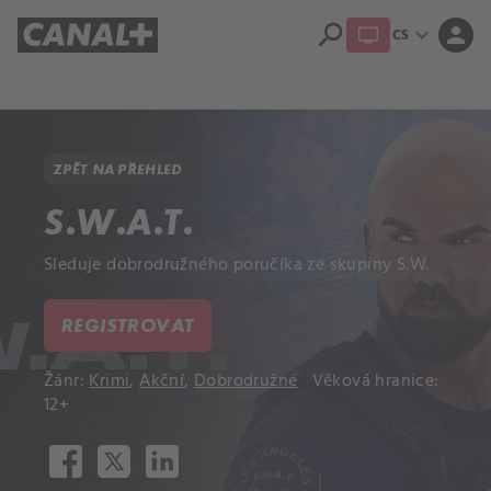
search
expand_more
person
CS
Přehled titulů
Apple TV
Moloch
Dcera národa
ZPĚT NA PŘEHLED
S.W.A.T.
Sleduje dobrodružného poručíka ze skupiny S.W.
REGISTROVAT
Žánr:
Krimi
,
Akční
,
Dobrodružné
Věková hranice:
12+