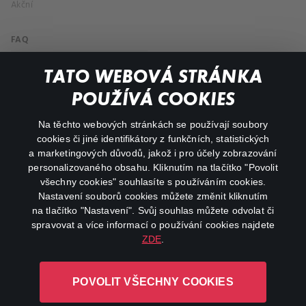
Akční
FAQ
Můj účet
TATO WEBOVÁ STRÁNKA
Důležité odkazy
POUŽÍVÁ COOKIES
Na těchto webových stránkách se používají soubory
facebook
instagram
cookies či jiné identifikátory z funkčních, statistických
a marketingových důvodů, jakož i pro účely zobrazování
personalizovaného obsahu. Kliknutím na tlačítko "Povolit
youtube
všechny cookies" souhlasíte s používáním cookies.
Nastavení souborů cookies můžete změnit kliknutím
na tlačítko "Nastavení". Svůj souhlas můžete odvolat či
spravovat a více informací o používání cookies najdete
ZDE
.
Canal+ Luxembourg S. à r.l. se sídlem Rue Albert Borschette 4,
L-1246 Luxembourg R.C.S.
POVOLIT VŠECHNY COOKIES
Luxembourg: B 87.905