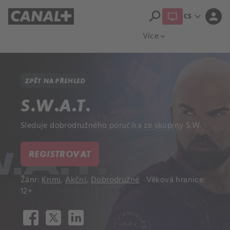
search
expand_more
person
CS
Přehled titulů
Apple TV
Moloch
Více
expand_more
ZPĚT NA PŘEHLED
S.W.A.T.
Sleduje dobrodružného poručíka ze skupiny S.W.
REGISTROVAT
Žánr:
Krimi
,
Akční
,
Dobrodružné
Věková hranice:
12+