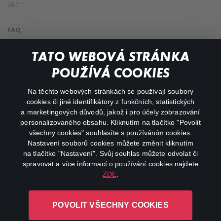
Akční
FAQ
Můj účet
TATO WEBOVÁ STRÁNKA
Důležité odkazy
POUŽÍVÁ COOKIES
Na těchto webových stránkách se používají soubory
facebook
instagram
cookies či jiné identifikátory z funkčních, statistických
a marketingových důvodů, jakož i pro účely zobrazování
personalizovaného obsahu. Kliknutím na tlačítko "Povolit
youtube
všechny cookies" souhlasíte s používáním cookies.
Nastavení souborů cookies můžete změnit kliknutím
na tlačítko "Nastavení". Svůj souhlas můžete odvolat či
spravovat a více informací o používání cookies najdete
ZDE
.
Canal+ Luxembourg S. à r.l. se sídlem Rue Albert Borschette 4,
L-1246 Luxembourg R.C.S.
POVOLIT VŠECHNY COOKIES
Luxembourg: B 87.905