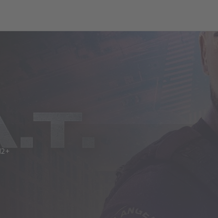
ch
Dcera národa
12+