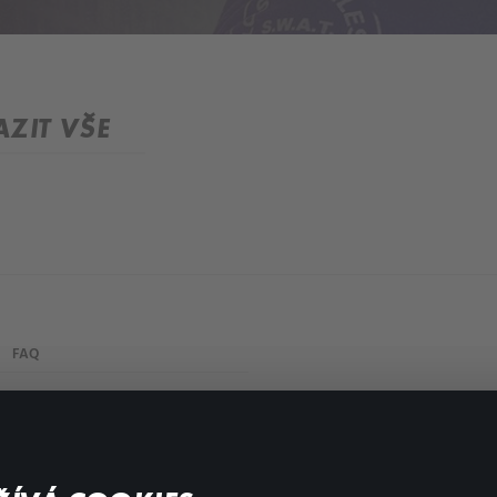
ZIT VŠE
FAQ
Můj účet
Důležité odkazy