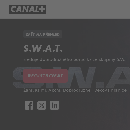
Přehled titulů
Apple TV
Molo
ZPĚT NA PŘEHLED
S.W.A.T.
Sleduje dobrodružného poručíka ze skupiny S.W.
REGISTROVAT
Žánr:
Krimi
,
Akční
,
Dobrodružné
Věková hranice: 