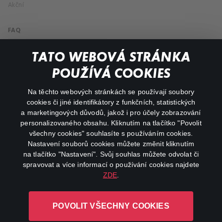
Akční
FAQ
Můj účet
TATO WEBOVÁ STRÁNKA
Důležité odkazy
POUŽÍVÁ COOKIES
Na těchto webových stránkách se používají soubory
facebook
instagram
cookies či jiné identifikátory z funkčních, statistických
a marketingových důvodů, jakož i pro účely zobrazování
personalizovaného obsahu. Kliknutím na tlačítko "Povolit
youtube
všechny cookies" souhlasíte s používáním cookies.
Nastavení souborů cookies můžete změnit kliknutím
na tlačítko "Nastavení". Svůj souhlas můžete odvolat či
spravovat a více informací o používání cookies najdete
ZDE
.
Canal+ Luxembourg S. à r.l. se sídlem Rue Albert Borschette 4,
L-1246 Luxembourg R.C.S.
POVOLIT VŠECHNY COOKIES
Luxembourg: B 87.905