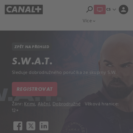
search
expand_more
person
CS
Přehled titulů
Apple TV
Moloch
Více
expand_more
ZPĚT NA PŘEHLED
S.W.A.T.
Sleduje dobrodružného poručíka ze skupiny S.W.
REGISTROVAT
Žánr:
Krimi
,
Akční
,
Dobrodružné
Věková hranice:
12+