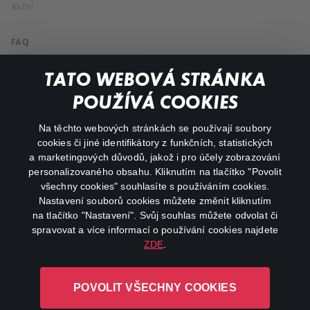
Akční
FAQ
Můj účet
TATO WEBOVÁ STRÁNKA
Důležité odkazy
POUŽÍVÁ COOKIES
Na těchto webových stránkách se používají soubory
facebook
instagram
cookies či jiné identifikátory z funkčních, statistických
a marketingových důvodů, jakož i pro účely zobrazování
personalizovaného obsahu. Kliknutím na tlačítko "Povolit
youtube
všechny cookies" souhlasíte s používáním cookies.
Nastavení souborů cookies můžete změnit kliknutím
na tlačítko "Nastavení". Svůj souhlas můžete odvolat či
spravovat a více informací o používání cookies najdete
ZDE
.
Canal+ Luxembourg S. à r.l. se sídlem Rue Albert Borschette 4,
L-1246 Luxembourg R.C.S.
POVOLIT VŠECHNY COOKIES
Luxembourg: B 87.905