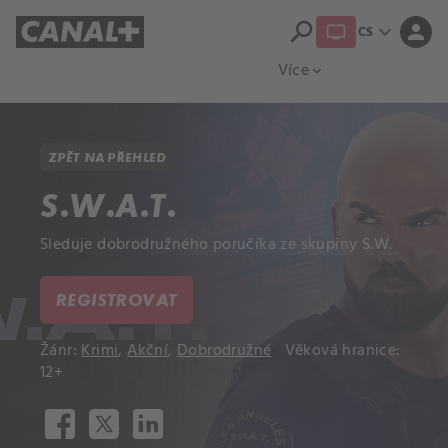
search
expand_more
person
CS
Přehled titulů
Apple TV
Moloch
Více
expand_more
ZPĚT NA PŘEHLED
S.W.A.T.
Sleduje dobrodružného poručíka ze skupiny S.W.
REGISTROVAT
Žánr:
Krimi
,
Akční
,
Dobrodružné
Věková hranice:
12+