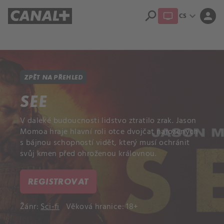
search
expand_more
person
CS
Přehled titulů
Apple TV
Moloch
Dcera národa
ZPĚT NA PŘEHLED
SEE
V daleké budoucnosti lidstvo ztratilo zrak. Jason
Momoa hraje hlavní roli otce dvojčat narozených
s bájnou schopností vidět, který musí ochránit
svůj kmen před ohroženou královnou.
REGISTROVAT
Žánr:
Sci-fi
Věková hranice: 18+