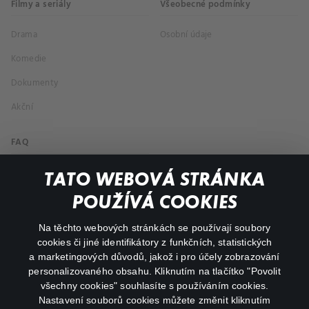
Filmy a seriály
Všeobecné podmínky
Drama
Osobní údaje
Komedie
Dokumenty
Akční
FAQ
Můj účet
TATO WEBOVÁ STRÁNKA
Důležité odkazy
POUŽÍVÁ COOKIES
Na těchto webových stránkách se používají soubory
facebook
instagram
cookies či jiné identifikátory z funkčních, statistických
a marketingových důvodů, jakož i pro účely zobrazování
personalizovaného obsahu. Kliknutím na tlačítko "Povolit
youtube
všechny cookies" souhlasíte s používáním cookies.
Nastavení souborů cookies můžete změnit kliknutím