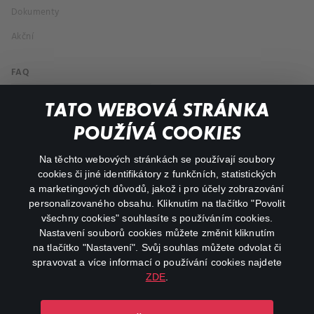
Dokumenty
Akční
FAQ
Můj účet
TATO WEBOVÁ STRÁNKA
Důležité odkazy
POUŽÍVÁ COOKIES
Na těchto webových stránkách se používají soubory
facebook
instagram
cookies či jiné identifikátory z funkčních, statistických
a marketingových důvodů, jakož i pro účely zobrazování
personalizovaného obsahu. Kliknutím na tlačítko "Povolit
youtube
všechny cookies" souhlasíte s používáním cookies.
Nastavení souborů cookies můžete změnit kliknutím
na tlačítko "Nastavení". Svůj souhlas můžete odvolat či
spravovat a více informací o používání cookies najdete
ZDE
.
Canal+ Luxembourg S. à r.l. se sídlem Rue Albert Borschette 4,