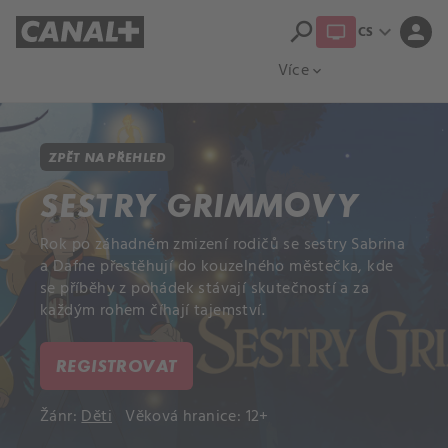
search
expand_more
person
CS
Přehled titulů
Apple TV
Moloch
Více
expand_more
ZPĚT NA PŘEHLED
SESTRY GRIMMOVY
Rok po záhadném zmizení rodičů se sestry Sabrina
a Dafne přestěhují do kouzelného městečka, kde
se příběhy z pohádek stávají skutečností a za
každým rohem číhají tajemství.
REGISTROVAT
Žánr:
Děti
Věková hranice: 12+