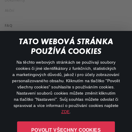
Dokumenty
Akční
FAQ
Můj účet
TATO WEBOVÁ STRÁNKA
Důležité odkazy
POUŽÍVÁ COOKIES
Na těchto webových stránkách se používají soubory
facebook
instagram
cookies či jiné identifikátory z funkčních, statistických
a marketingových důvodů, jakož i pro účely zobrazování
personalizovaného obsahu. Kliknutím na tlačítko "Povolit
youtube
všechny cookies" souhlasíte s používáním cookies.
Nastavení souborů cookies můžete změnit kliknutím
na tlačítko "Nastavení". Svůj souhlas můžete odvolat či
spravovat a více informací o používání cookies najdete
ZDE
.
Canal+ Luxembourg S. à r.l. se sídlem Rue Albert Borschette 4,
L-1246 Luxembourg R.C.S.
POVOLIT VŠECHNY COOKIES