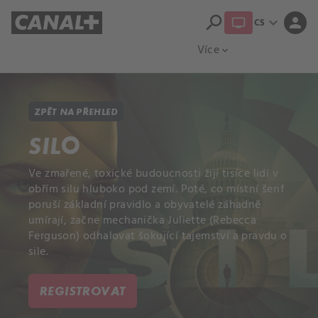
search
expand_more
person
CS
Přehled titulů
Apple TV
Moloch
Více
expand_more
ZPĚT NA PŘEHLED
SILO
Ve zmařené, toxické budoucnosti žijí tisíce lidí v
obřím silu hluboko pod zemí. Poté, co místní šerif
poruší základní pravidlo a obyvatelé záhadně
umírají, začne mechanička Juliette (Rebecca
Ferguson) odhalovat šokující tajemství a pravdu o
sile.
REGISTROVAT