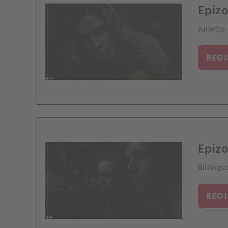
Epizo
Juliette
REG
Epizo
Billings
REG