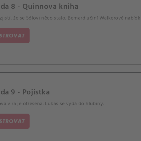
da 8 - Quinnova kniha
 zjistí, že se Sólovi něco stalo. Bernard učiní Walkerové nabídk
ISTROVAT
da 9 - Pojistka
ova víra je otřesena. Lukas se vydá do hlubiny.
ISTROVAT