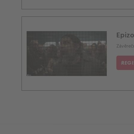
Epizo
Závěrečn
REG