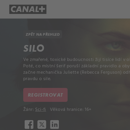
Přehled titulů
Apple TV
Molo
ZPĚT NA PŘEHLED
SILO
Ve zmařené, toxické budoucnosti žijí tisíce lidí v 
Poté, co místní šerif poruší základní pravidlo a ob
začne mechanička Juliette (Rebecca Ferguson) odha
pravdu o sile.
REGISTROVAT
Žánr:
Sci-fi
Věková hranice: 16+