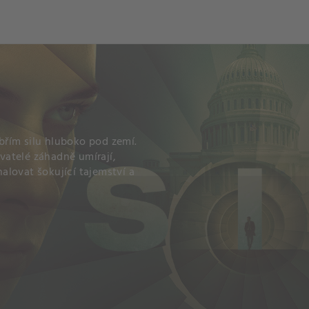
ch
Dcera národa
obřím silu hluboko pod zemí.
yvatelé záhadně umírají,
lovat šokující tajemství a