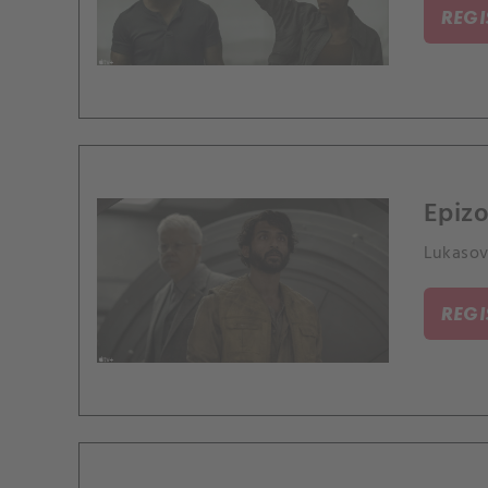
REG
Epizo
Lukasov
REG