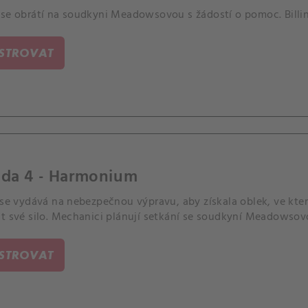
 se obrátí na soudkyni Meadowsovou s žádostí o pomoc. Billing
ISTROVAT
oda 4 - Harmonium
e se vydává na nebezpečnou výpravu, aby získala oblek, ve kte
it své silo. Mechanici plánují setkání se soudkyní Meadowsov
ISTROVAT