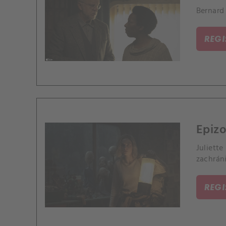
Bernard
REG
Epiz
Juliett
zachrán
REG