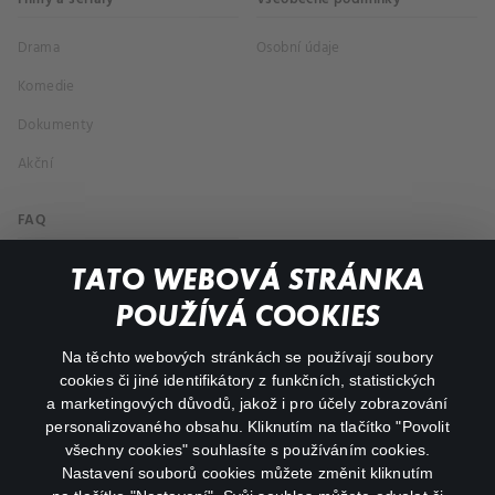
Drama
Osobní údaje
Komedie
Dokumenty
Akční
FAQ
Můj účet
TATO WEBOVÁ STRÁNKA
Důležité odkazy
POUŽÍVÁ COOKIES
Na těchto webových stránkách se používají soubory
facebook
instagram
cookies či jiné identifikátory z funkčních, statistických
a marketingových důvodů, jakož i pro účely zobrazování
personalizovaného obsahu. Kliknutím na tlačítko "Povolit
youtube
všechny cookies" souhlasíte s používáním cookies.
Nastavení souborů cookies můžete změnit kliknutím