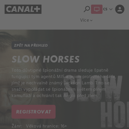
search
expand_more
person
CS
Přehled titulů
Apple TV
Moloch
Více
expand_more
ZPĚT NA PŘEHLED
SLOW HORSES
Toto důvtipné špionážní drama sleduje špatně
fungující tým agentů MI5 a jejich protivného šéfa,
jímž je nechvalně známý Jackson Lamb. Tito se
snaží vypořádat se špionážním světem plným
kamufláží a ochránit tak Anglii před zlem.
REGISTROVAT
Žánr:
Věková hranice: 16+