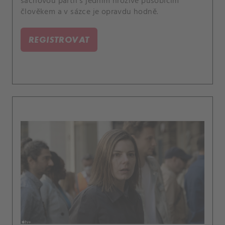
šachovou partii s jedním hrozivě působícím
člověkem a v sázce je opravdu hodně.
REGISTROVAT