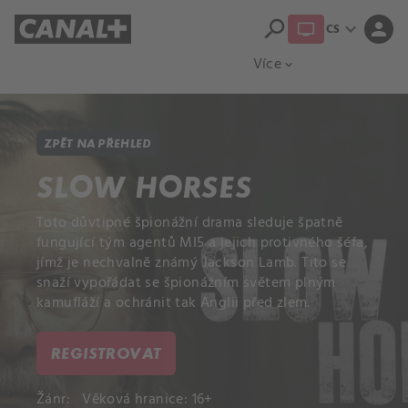
search
expand_more
person
CS
Přehled titulů
Apple TV
Moloch
Více
expand_more
ZPĚT NA PŘEHLED
SLOW HORSES
Toto důvtipné špionážní drama sleduje špatně
fungující tým agentů MI5 a jejich protivného šéfa,
jímž je nechvalně známý Jackson Lamb. Tito se
snaží vypořádat se špionážním světem plným
kamufláží a ochránit tak Anglii před zlem.
REGISTROVAT
Žánr:
Věková hranice: 16+