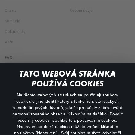
Drama
Osobní údaje
Komedie
Dokumenty
Akční
FAQ
Můj účet
TATO WEBOVÁ STRÁNKA
Důležité odkazy
POUŽÍVÁ COOKIES
Na těchto webových stránkách se používají soubory
facebook
instagram
cookies či jiné identifikátory z funkčních, statistických
a marketingových důvodů, jakož i pro účely zobrazování
personalizovaného obsahu. Kliknutím na tlačítko "Povolit
youtube
všechny cookies" souhlasíte s používáním cookies.
Nastavení souborů cookies můžete změnit kliknutím
na tlačítko "Nastavení". Svůj souhlas můžete odvolat či