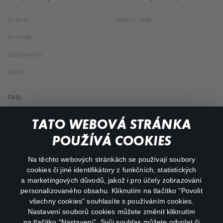
Drama
Osobní údaje
Komedie
Dokumenty
Akční
FAQ
Můj účet
TATO WEBOVÁ STRÁNKA
Důležité odkazy
POUŽÍVÁ COOKIES
Na těchto webových stránkách se používají soubory
facebook
instagram
cookies či jiné identifikátory z funkčních, statistických
a marketingových důvodů, jakož i pro účely zobrazování
personalizovaného obsahu. Kliknutím na tlačítko "Povolit
youtube
všechny cookies" souhlasíte s používáním cookies.
Nastavení souborů cookies můžete změnit kliknutím
na tlačítko "Nastavení". Svůj souhlas můžete odvolat či