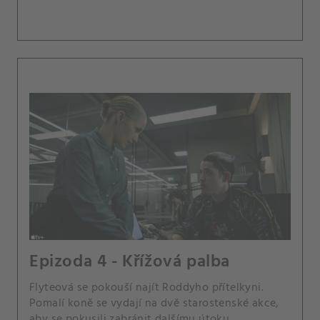
Epizoda 4 - Křížová palba
Flyteová se pokouší najít Roddyho přítelkyni.
Pomalí koně se vydají na dvě starostenské akce,
aby se pokusili zabránit dalšímu útoku.