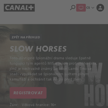
search
expand_more
person
CS
Přehled titulů
Apple TV
Moloch
Dcera národa
ZPĚT NA PŘEHLED
SLOW HORSES
Toto důvtipné špionážní drama sleduje špatně
fungující tým agentů MI5 a jejich protivného šéfa,
jímž je nechvalně známý Jackson Lamb. Tito se
snaží vypořádat se špionážním světem plným
kamufláží a ochránit tak Anglii před zlem.
REGISTROVAT
Žánr:
Věková hranice: 16+