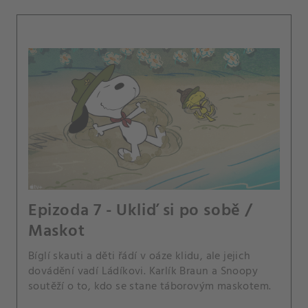
Epizoda 7 - Ukliď si po sobě /
Maskot
Bíglí skauti a děti řádí v oáze klidu, ale jejich
dovádění vadí Ládíkovi. Karlík Braun a Snoopy
soutěží o to, kdo se stane táborovým maskotem.