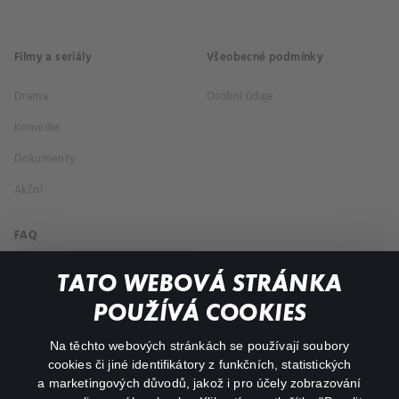
Filmy a seriály
Všeobecné podmínky
Drama
Osobní údaje
Komedie
Dokumenty
Akční
FAQ
Můj účet
TATO WEBOVÁ STRÁNKA
Důležité odkazy
POUŽÍVÁ COOKIES
Na těchto webových stránkách se používají soubory
facebook
instagram
cookies či jiné identifikátory z funkčních, statistických
a marketingových důvodů, jakož i pro účely zobrazování