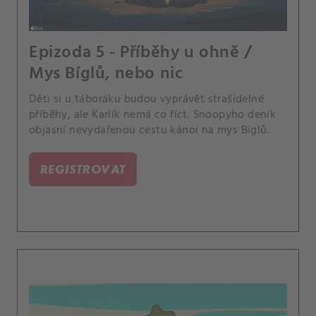
Epizoda 5 - Příběhy u ohně /
Mys Bíglů, nebo nic
Děti si u táboráku budou vyprávět strašidelné
příběhy, ale Karlík nemá co říct. Snoopyho deník
objasní nevydařenou cestu kánoí na mys Bíglů.
REGISTROVAT