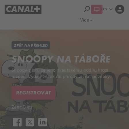
search
expand_more
person
CS
Přehled titulů
Apple TV
Moloch
Více
expand_more
ZPĚT NA PŘEHLED
SNOOPY NA TÁBOŘE
Snoopy zjistí, že jeho skautskému oddílu hrozí
rozpad. Vydají se tak do přírody získat odznaky.
REGISTROVAT
Žánr:
Děti