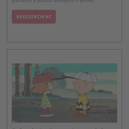
přezdívku a požádá Snoopyho o pomoc.
REGISTROVAT