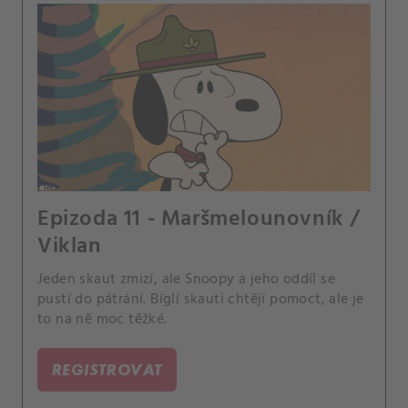
Epizoda 11 - Maršmelounovník /
Viklan
Jeden skaut zmizí, ale Snoopy a jeho oddíl se
pustí do pátrání. Bíglí skauti chtějí pomoct, ale je
to na ně moc těžké.
REGISTROVAT