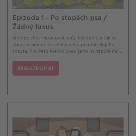
Epizoda 1 - Po stopách psa /
Žádný luxus
Snoopy chce motivovat svůj líný oddíl, a tak se
obrátí o pomoc na věhlasného prvního Bíglího
skauta. Pro Péťu Mentolovou je to na táboře moc
snadné, a tak si vytvoří drsnější podmínky.
REGISTROVAT