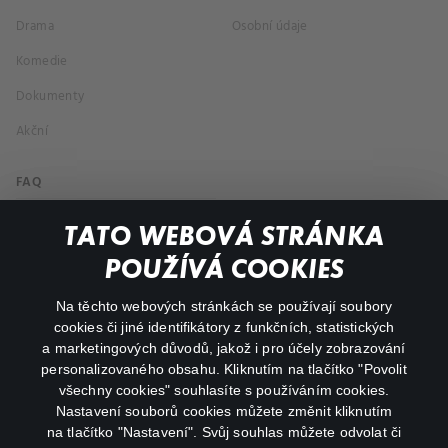
Drama
Osobní údaje
Komedie
Dokumenty
Akční
FAQ
Můj účet
TATO WEBOVÁ STRÁNKA
Důležité odkazy
POUŽÍVÁ COOKIES
Na těchto webových stránkách se používají soubory
facebook
instagram
cookies či jiné identifikátory z funkčních, statistických
a marketingových důvodů, jakož i pro účely zobrazování
personalizovaného obsahu. Kliknutím na tlačítko "Povolit
youtube
všechny cookies" souhlasíte s používáním cookies.
Nastavení souborů cookies můžete změnit kliknutím
na tlačítko "Nastavení". Svůj souhlas můžete odvolat či