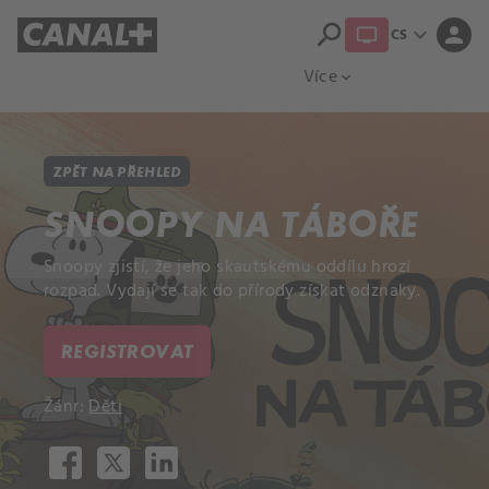
search
expand_more
person
CS
Přehled titulů
Apple TV
Moloch
Více
expand_more
ZPĚT NA PŘEHLED
SNOOPY NA TÁBOŘE
Snoopy zjistí, že jeho skautskému oddílu hrozí
rozpad. Vydají se tak do přírody získat odznaky.
REGISTROVAT
Žánr:
Děti