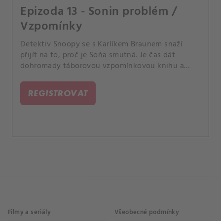
Epizoda 13 - Sonin problém /
Vzpomínky
Detektiv Snoopy se s Karlíkem Braunem snaží
přijít na to, proč je Soňa smutná. Je čas dát
dohromady táborovou vzpomínkovou knihu a
Lucka chce, aby byla dokonalá.
REGISTROVAT
Filmy a seriály
Všeobecné podmínky