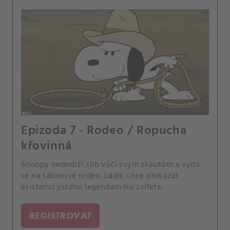
Epizoda 7 - Rodeo / Ropucha
křovinná
Snoopy nedodrží slib vůči svým skautům a vydá
se na táborové rodeo. Ládík chce prokázat
existenci jistého legendárního zvířete.
REGISTROVAT