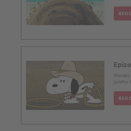
REG
Epizo
Snoopy 
jistého 
REG