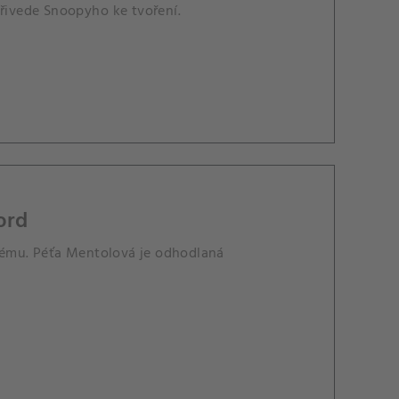
přivede Snoopyho ke tvoření.
ord
xtrému. Péťa Mentolová je odhodlaná