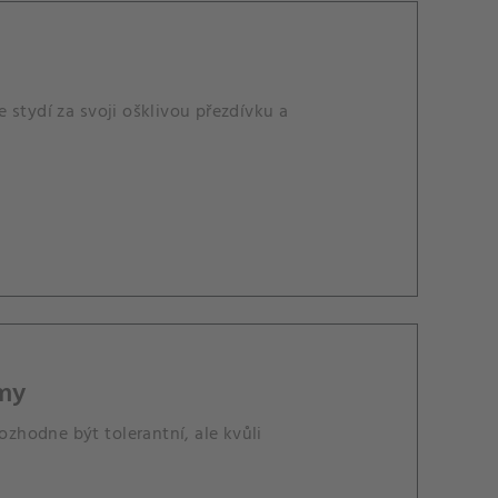
 stydí za svoji ošklivou přezdívku a
my
ozhodne být tolerantní, ale kvůli