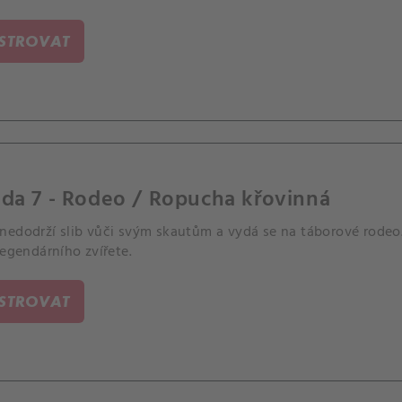
ISTROVAT
da 7 - Rodeo / Ropucha křovinná
nedodrží slib vůči svým skautům a vydá se na táborové rodeo.
legendárního zvířete.
ISTROVAT