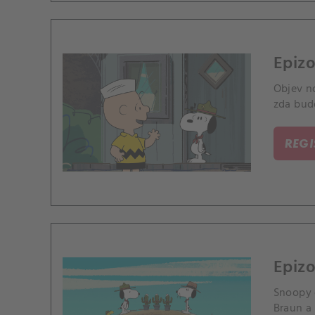
Epizo
Objev n
zda bud
REG
Epizo
Snoopy c
Braun a