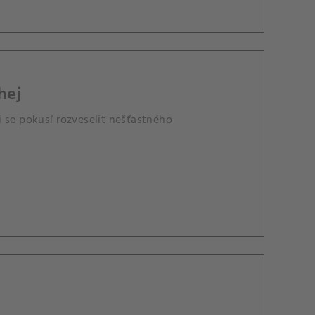
hej
 se pokusí rozveselit nešťastného