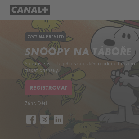
Přehled titulů
Apple TV
Molo
ZPĚT NA PŘEHLED
SNOOPY NA TÁBOŘE
Snoopy zjistí, že jeho skautskému oddílu hrozí roz
získat odznaky.
REGISTROVAT
Žánr:
Děti