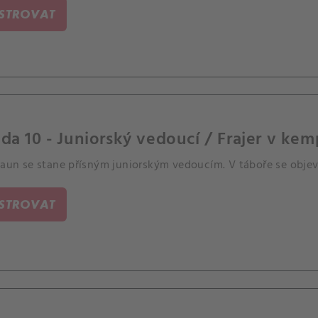
ISTROVAT
da 10 - Juniorský vedoucí / Frajer v ke
raun se stane přísným juniorským vedoucím. V táboře se objeví
ISTROVAT