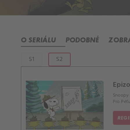
O SERIÁLU
PODOBNÉ
ZOBRA
S1
S2
Epizo
Snoopy c
Pro Péťu
REG