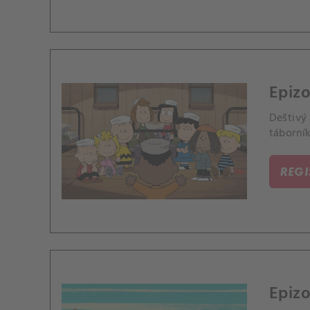
Epiz
Deštivý
táborník
REG
Epizo