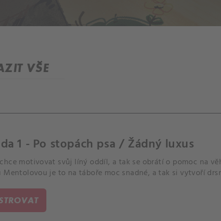
ZIT VŠE
da 1 - Po stopách psa / Žádný luxus
hce motivovat svůj líný oddíl, a tak se obrátí o pomoc na vě
 Mentolovou je to na táboře moc snadné, a tak si vytvoří drs
ISTROVAT