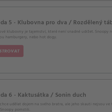
da 5 - Klubovna pro dva / Rozdělený tá
ové klubovny je tajemství, které není snadné udržet. Snoopy 
ou hamburgery, nebo hot dogy.
ISTROVAT
da 6 - Kaktusátka / Sonin duch
hce udělat dojem na svého bratra, ale jeho skauti nejsou ve f
 Snoopy pomstili.