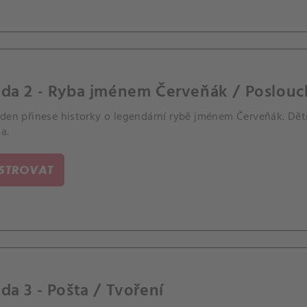
oda 2 - Ryba jménem Červeňák / Poslouc
 den přinese historky o legendární rybě jménem Červeňák. Děti
a.
ISTROVAT
da 3 - Pošta / Tvoření