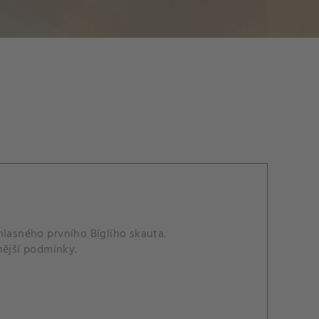
hlasného prvního Bíglího skauta.
nější podmínky.