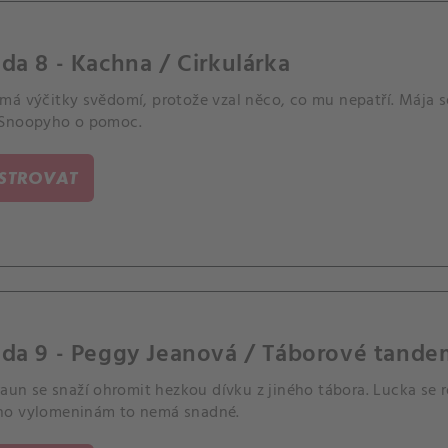
da 8 - Kachna / Cirkulárka
á výčitky svědomí, protože vzal něco, co mu nepatří. Mája se
Snoopyho o pomoc.
ISTROVAT
oda 9 - Peggy Jeanová / Táborové tande
raun se snaží ohromit hezkou dívku z jiného tábora. Lucka se r
o vylomeninám to nemá snadné.