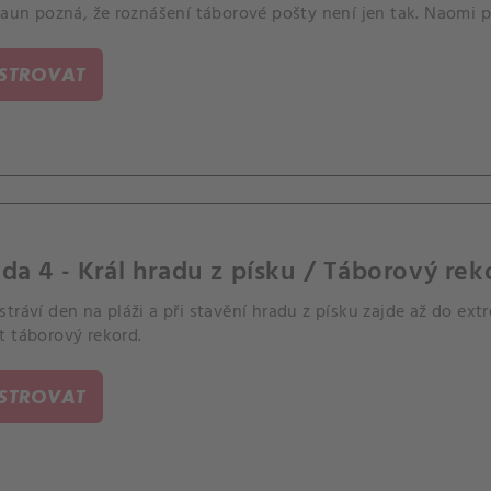
raun pozná, že roznášení táborové pošty není jen tak. Naomi 
ISTROVAT
da 4 - Král hradu z písku / Táborový rek
tráví den na pláži a při stavění hradu z písku zajde až do e
t táborový rekord.
ISTROVAT