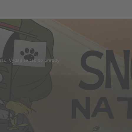
ch
Dcera národa
pad. Vydají se tak do přírody