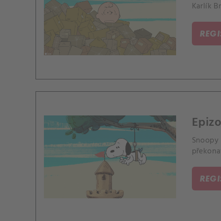
Karlík B
REG
Epizo
Snoopy s
překona
REG