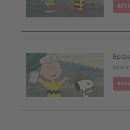
REG
Epizo
Karlík B
REG