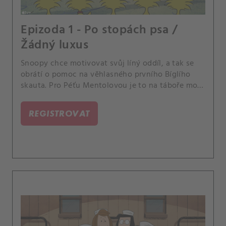
Epizoda 1 - Po stopách psa /
Žádný luxus
Snoopy chce motivovat svůj líný oddíl, a tak se
obrátí o pomoc na věhlasného prvního Bíglího
skauta. Pro Péťu Mentolovou je to na táboře moc
snadné, a tak si vytvoří drsnější podmínky.
REGISTROVAT