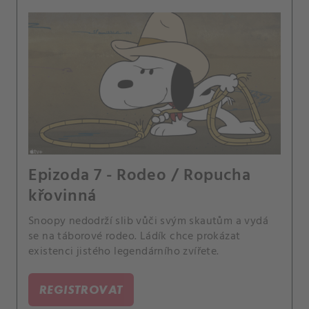
Epizoda 7 - Rodeo / Ropucha
křovinná
Snoopy nedodrží slib vůči svým skautům a vydá
se na táborové rodeo. Ládík chce prokázat
existenci jistého legendárního zvířete.
REGISTROVAT