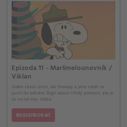
Epizoda 11 - Maršmelounovník /
Viklan
Jeden skaut zmizí, ale Snoopy a jeho oddíl se
pustí do pátrání. Bíglí skauti chtějí pomoct, ale je
to na ně moc těžké.
REGISTROVAT