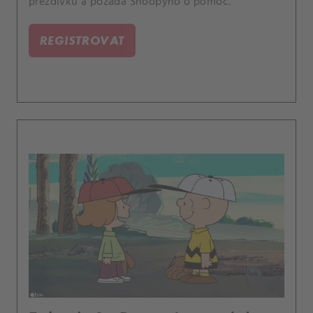
přezdívku a požádá Snoopyho o pomoc.
REGISTROVAT