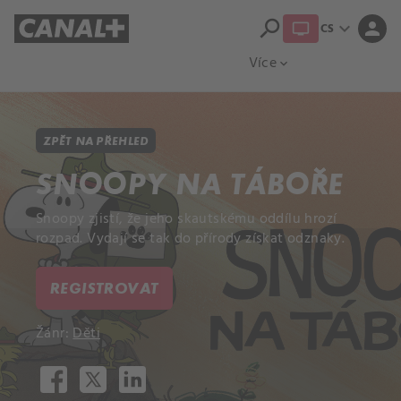
search
expand_more
person
CS
Přehled titulů
Apple TV
Moloch
Více
expand_more
ZPĚT NA PŘEHLED
SNOOPY NA TÁBOŘE
Snoopy zjistí, že jeho skautskému oddílu hrozí
rozpad. Vydají se tak do přírody získat odznaky.
REGISTROVAT
Žánr:
Děti