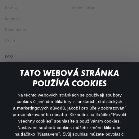
Drama
Osobní údaje
Komedie
Dokumenty
Akční
FAQ
Můj účet
TATO WEBOVÁ STRÁNKA
Důležité odkazy
POUŽÍVÁ COOKIES
Na těchto webových stránkách se používají soubory
facebook
instagram
cookies či jiné identifikátory z funkčních, statistických
a marketingových důvodů, jakož i pro účely zobrazování
personalizovaného obsahu. Kliknutím na tlačítko "Povolit
youtube
všechny cookies" souhlasíte s používáním cookies.
Nastavení souborů cookies můžete změnit kliknutím
na tlačítko "Nastavení". Svůj souhlas můžete odvolat či