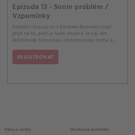
Epizoda 13 - Sonin problém /
Vzpomínky
Detektiv Snoopy se s Karlíkem Braunem snaží
přijít na to, proč je Soňa smutná. Je čas dát
dohromady táborovou vzpomínkovou knihu a
Lucka chce, aby byla dokonalá.
REGISTROVAT
Filmy a seriály
Všeobecné podmínky