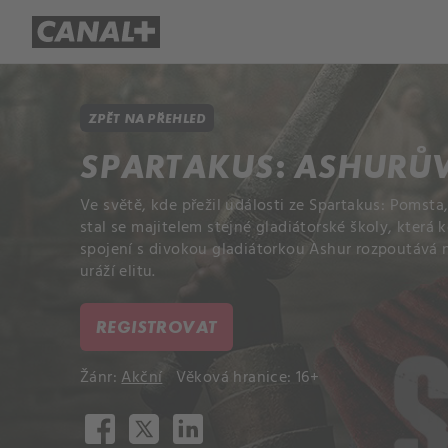
Přehled titulů
Apple TV
Molo
ZPĚT NA PŘEHLED
SPARTAKUS: ASHURŮ
Ve světě, kde přežil události ze Spartakus: Pomsta
stal se majitelem stejné gladiátorské školy, která k
spojení s divokou gladiátorkou Ashur rozpoutává 
uráží elitu.
REGISTROVAT
Žánr:
Akční
Věková hranice: 16+