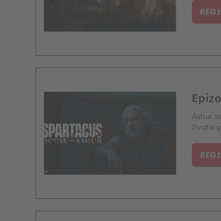
REG
Epizo
Ashur se
životu g
REG