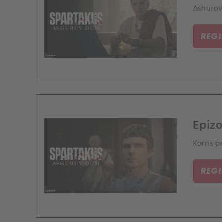
Ashurova
REG
Epizo
Korris p
REG