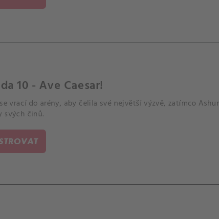
da 10 - Ave Caesar!
 se vrací do arény, aby čelila své největší výzvě, zatímco Ash
y svých činů.
ISTROVAT