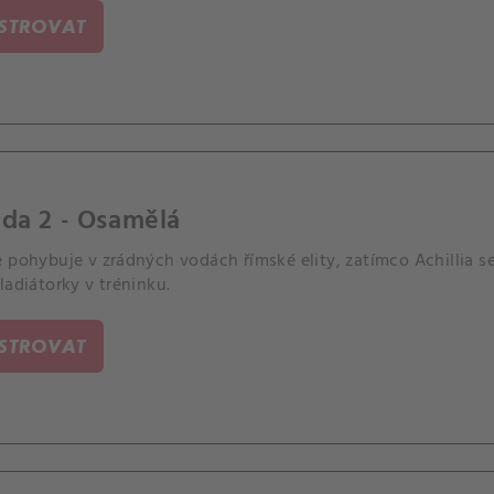
ISTROVAT
da 2 - Osamělá
 pohybuje v zrádných vodách římské elity, zatímco Achillia s
ladiátorky v tréninku.
ISTROVAT