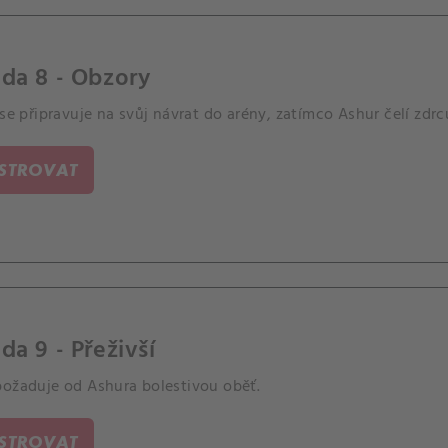
da 8 - Obzory
 se připravuje na svůj návrat do arény, zatímco Ashur čelí zdrc
ISTROVAT
da 9 - Přeživší
požaduje od Ashura bolestivou oběť.
ISTROVAT