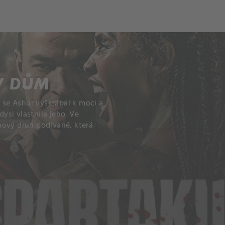
ch
Dcera národa
V DŮM
, se Ashur vyškrábal k moci a
dysi vlastnila jeho. Ve
nový druh podívané, která