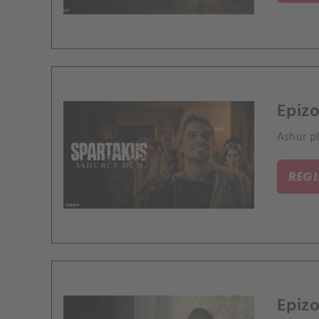
Epizo
Ashur př
REG
Epizo