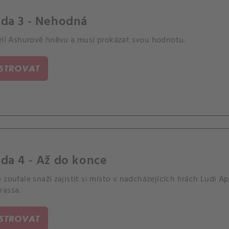
oda 3 - Nehodná
čelí Ashurově hněvu a musí prokázat svou hodnotu.
ISTROVAT
da 4 - Až do konce
 zoufale snaží zajistit si místo v nadcházejících hrách Ludi Ap
rassa.
ISTROVAT