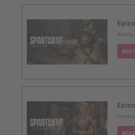
Epizo
Achillia
REG
Epizo
Caesar 
REG