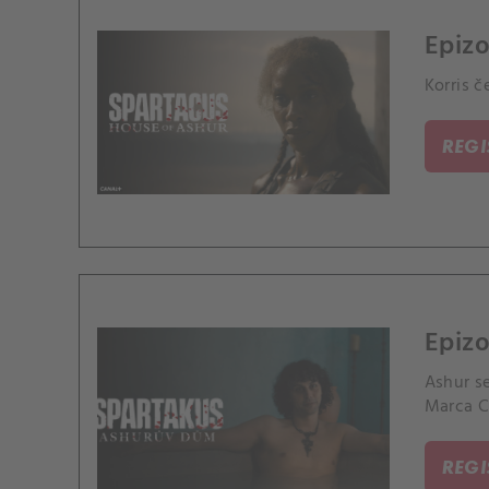
Epiz
Korris 
REG
Epizo
Ashur se
Marca C
REG