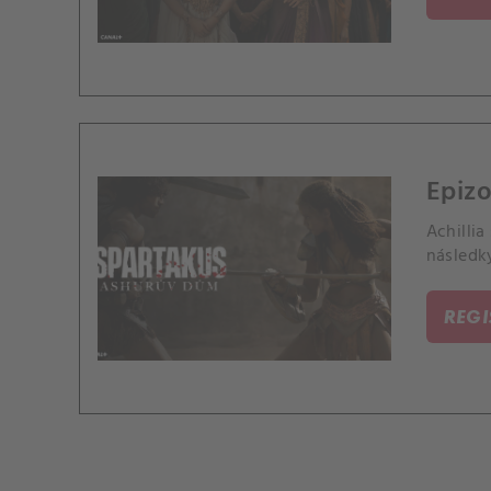
Epizo
Achillia
následk
REG