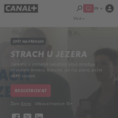
search
expand_more
person
CS
Přehled titulů
Apple TV
Moloch
Více
expand_more
ZPĚT NA PŘEHLED
STRACH U JEZERA
Záhadný a smrtelně nakažlivý virus ohrožuje
obyvatele Annecy. Bohužel, jak čas plyne, počet
obětí stoupá.
REGISTROVAT
Žánr:
Krimi
Věková hranice: 10+