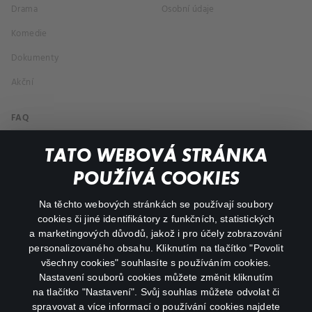
Drama
Osobní údaje
Komedie
Dokumenty
Akční
FAQ
Můj účet
TATO WEBOVÁ STRÁNKA
Důležité odkazy
POUŽÍVÁ COOKIES
Na těchto webových stránkách se používají soubory
facebook
instagram
cookies či jiné identifikátory z funkčních, statistických
a marketingových důvodů, jakož i pro účely zobrazování
personalizovaného obsahu. Kliknutím na tlačítko "Povolit
youtube
všechny cookies" souhlasíte s používáním cookies.
Nastavení souborů cookies můžete změnit kliknutím
na tlačítko "Nastavení". Svůj souhlas můžete odvolat či
spravovat a více informací o používání cookies najdete