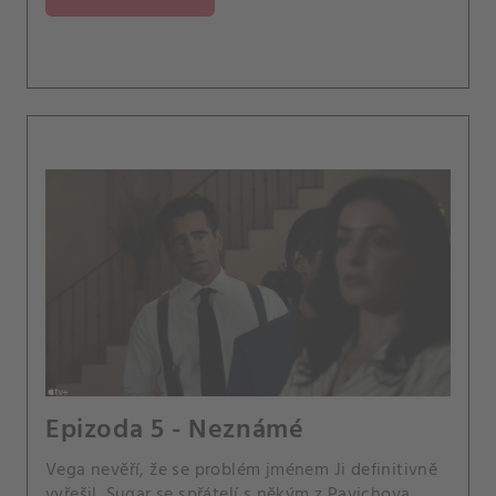
Epizoda 5 - Neznámé
Vega nevěří, že se problém jménem Ji definitivně
vyřešil. Sugar se spřátelí s někým z Pavichova