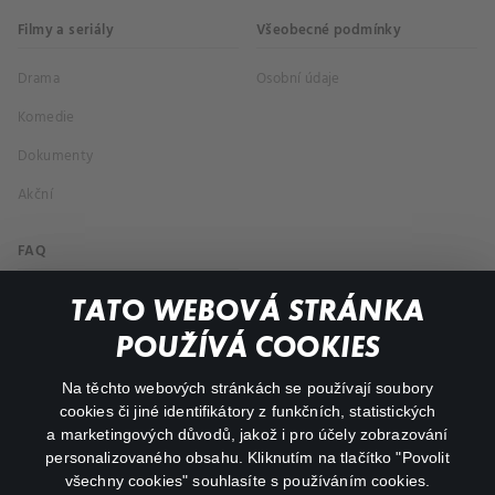
Filmy a seriály
Všeobecné podmínky
Drama
Osobní údaje
Komedie
Dokumenty
Akční
FAQ
Můj účet
TATO WEBOVÁ STRÁNKA
Důležité odkazy
POUŽÍVÁ COOKIES
Na těchto webových stránkách se používají soubory
facebook
instagram
cookies či jiné identifikátory z funkčních, statistických
a marketingových důvodů, jakož i pro účely zobrazování
personalizovaného obsahu. Kliknutím na tlačítko "Povolit
youtube
všechny cookies" souhlasíte s používáním cookies.