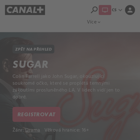
search
expand_more
person
CS
Přehled titulů
Apple TV
Moloch
Více
expand_more
ZPĚT NA PŘEHLED
SUGAR
Colin Farrell jako John Sugar, okouzlující
soukromé očko, které se proplétá temnými
zákoutími prosluněného LA. V lidech vidí jen to
dobré.
REGISTROVAT
Žánr:
Drama
Věková hranice: 16+