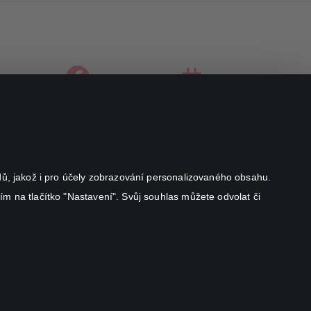
facebook
instagram
youtube
odů, jakož i pro účely zobrazování personalizovaného obsahu.
ím na tlačítko "Nastavení". Svůj souhlas můžete odvolat či
Canal+ Luxembourg S. à r.l. se sídlem Rue Albert Borschette 4,
L-1246 Luxembourg R.C.S.
Luxembourg: B 87.905
Všechna práva vyhrazena
©
2026