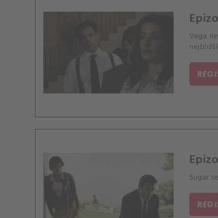
Epiz
Vega nev
nejbližš
REG
Epizo
Sugar s
REG