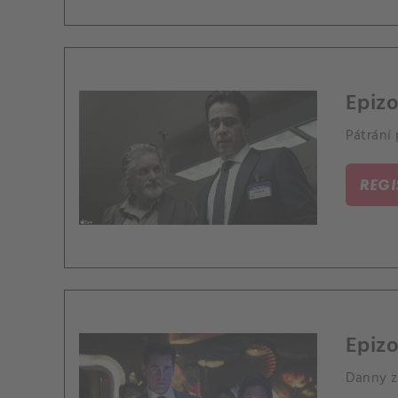
Epiz
Pátrání
REG
Epizo
Danny zí