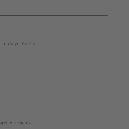
k zoufalým činům.
objektem zájmu.