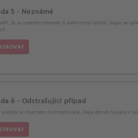
oda 5 - Neznámé
ěří, že se problém jménem Ji definitivně vyřešil. Sugar se sp
ích.
ISTROVAT
da 6 - Odstrašující případ
e potýká se strachem z kontaminace. Vega donutí Sugara k ne
ISTROVAT