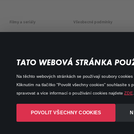
Filmy a seriály
Všeobecné podmínky
Drama
Osobní údaje
Komedie
Dokumenty
TATO WEBOVÁ STRÁNKA POUŽ
Akční
Na těchto webových stránkách se používají soubory cookies či
Kliknutím na tlačítko "Povolit všechny cookies" souhlasíte s
spravovat a více informací o používání cookies najdete
ZDE
.
POVOLIT VŠECHNY COOKIES
N