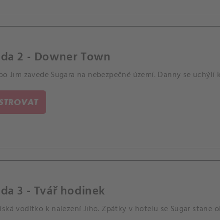
oda 2 - Downer Town
 po Jim zavede Sugara na nebezpečné území. Danny se uchýlí 
ISTROVAT
da 3 - Tvář hodinek
ská vodítko k nalezení Jiho. Zpátky v hotelu se Sugar stane 