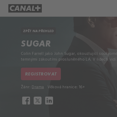
Přehled titulů
Apple TV
Molo
ZPĚT NA PŘEHLED
SUGAR
Colin Farrell jako John Sugar, okouzlující soukrom
temnými zákoutími prosluněného LA. V lidech vidí 
REGISTROVAT
Žánr:
Drama
Věková hranice: 16+