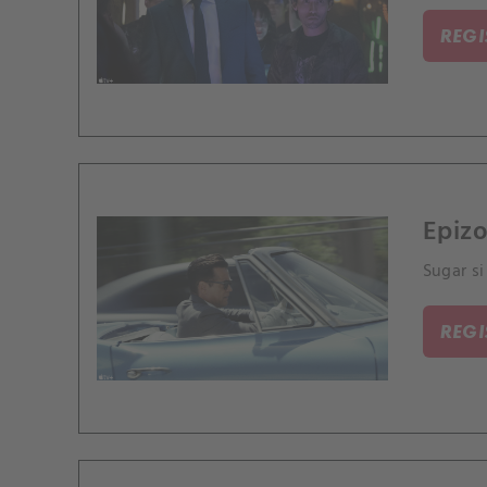
REG
Epizo
Sugar si
REG