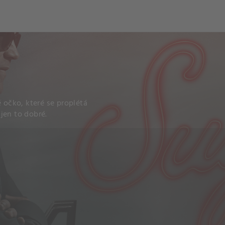
ch
Dcera národa
é očko, které se proplétá
jen to dobré.