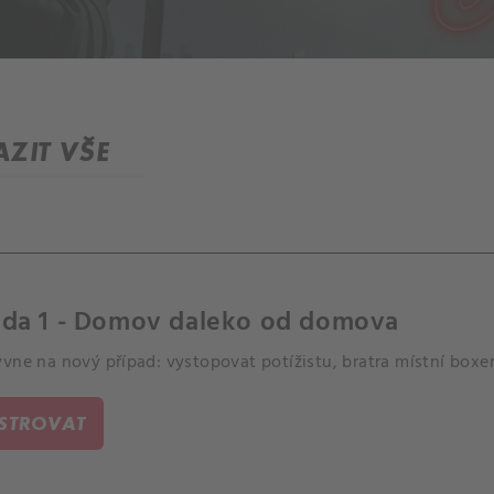
ZIT VŠE
oda 1 - Domov daleko od domova
ývne na nový případ: vystopovat potížistu, bratra místní bo
ISTROVAT