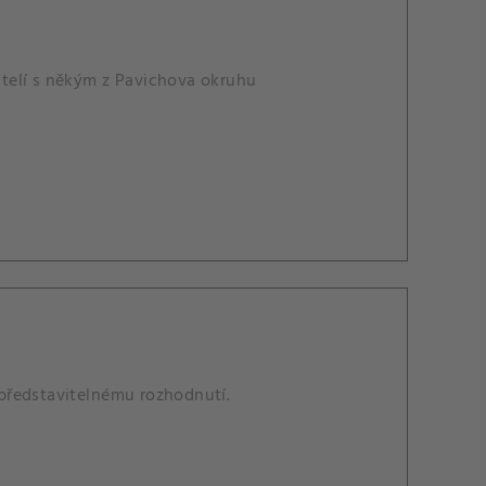
řátelí s někým z Pavichova okruhu
představitelnému rozhodnutí.