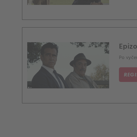
Epizo
Po vyčer
REG