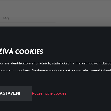
FAQ
Můj účet
Důležité odkazy
ÍVÁ COOKIES
 jiné identifikátory z funkčních, statistických a marketingových dův
 používáním cookies. Nastavení souborů cookies můžete změnit kliknut
ASTAVENÍ
Pouze nutné cookies