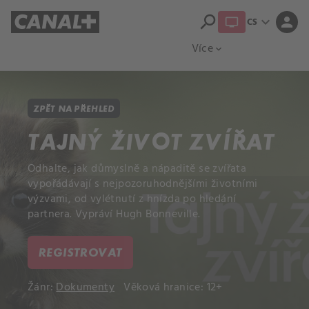
search
expand_more
person
CS
Přehled titulů
Apple TV
Moloch
Více
expand_more
ZPĚT NA PŘEHLED
TAJNÝ ŽIVOT ZVÍŘAT
Odhalte, jak důmyslně a nápaditě se zvířata
vypořádávají s nejpozoruhodnějšími životními
výzvami, od vylétnutí z hnízda po hledání
partnera. Vypráví Hugh Bonneville.
REGISTROVAT
Žánr:
Dokumenty
Věková hranice: 12+