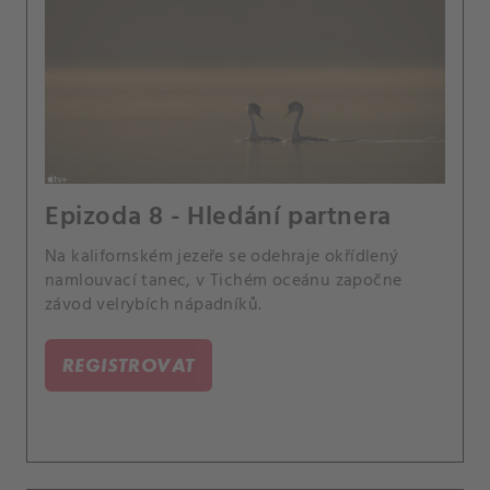
Epizoda 8 - Hledání partnera
Na kalifornském jezeře se odehraje okřídlený
namlouvací tanec, v Tichém oceánu započne
závod velrybích nápadníků.
REGISTROVAT