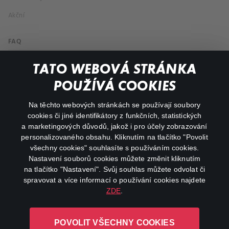
Akční
FAQ
Můj účet
TATO WEBOVÁ STRÁNKA
Důležité odkazy
POUŽÍVÁ COOKIES
Na těchto webových stránkách se používají soubory
facebook
instagram
cookies či jiné identifikátory z funkčních, statistických
a marketingových důvodů, jakož i pro účely zobrazování
personalizovaného obsahu. Kliknutím na tlačítko "Povolit
youtube
všechny cookies" souhlasíte s používáním cookies.
Nastavení souborů cookies můžete změnit kliknutím
na tlačítko "Nastavení". Svůj souhlas můžete odvolat či
spravovat a více informací o používání cookies najdete
ZDE
.
Canal+ Luxembourg S. à r.l. se sídlem Rue Albert Borschette 4,
L-1246 Luxembourg R.C.S.
POVOLIT VŠECHNY COOKIES