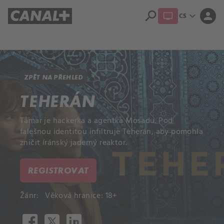
search
expand_more
person
CS
Přehled titulů
Apple TV
Moloch
Dcera národa
ZPĚT NA PŘEHLED
TEHERÁN
Támar je hackerka a agentka Mosadu. Pod
falešnou identitou infiltruje Teherán, aby pomohla
zničit íránský jaderný reaktor.
REGISTROVAT
Žánr:
Věková hranice: 18+