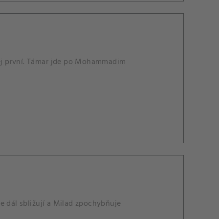
 něj první. Támar jde po Mohammadim
e dál sbližují a Milad zpochybňuje