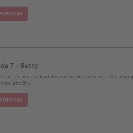
ISTROVAT
da 7 - Betty
řekne Támar o automobilovém závodu svého otce. Mosad při
jednou provždy.
ISTROVAT