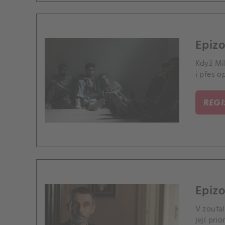
Epizo
Když Mi
i přes o
REG
Epizo
V zoufal
její prior