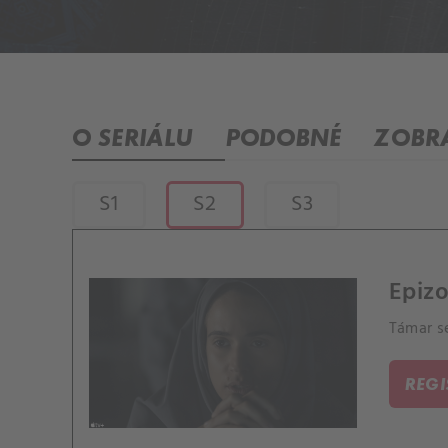
O SERIÁLU
PODOBNÉ
ZOBRA
S1
S2
S3
Epizo
Támar s
REG