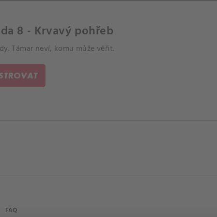
da 8 - Krvavý pohřeb
dy. Támar neví, komu může věřit.
ISTROVAT
FAQ