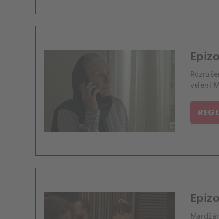
Epiz
Rozrušen
velení 
REG
Epizo
Mardžán 