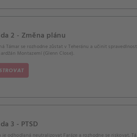
oda 2 - Změna plánu
á Támar se rozhodne zůstat v Teheránu a učinit spravedlnosti 
Mardžán Montazemí (Glenn Close).
ISTROVAT
da 3 - PTSD
je odhodlaná neutralizovat Faráze a rozhodne se riskovat. Tá