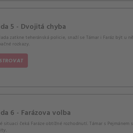
da 5 - Dvojitá chyba
lada zatkne teheránská policie, snaží se Támar i Faráz být u
pačné rozkazy.
ISTROVAT
da 6 - Farázova volba
é situaci čeká Faráze obtížné rozhodnutí. Támar s Pejmánem s
ity.