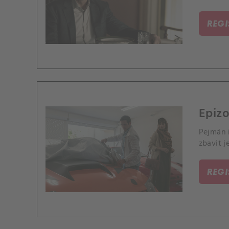
REG
Epizo
Pejmán 
zbavit 
REG