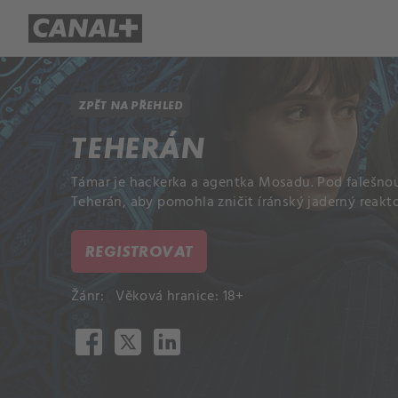
Přehled titulů
Apple TV
Molo
ZPĚT NA PŘEHLED
TEHERÁN
Támar je hackerka a agentka Mosadu. Pod falešnou 
Teherán, aby pomohla zničit íránský jaderný reakto
REGISTROVAT
Žánr:
Věková hranice: 18+