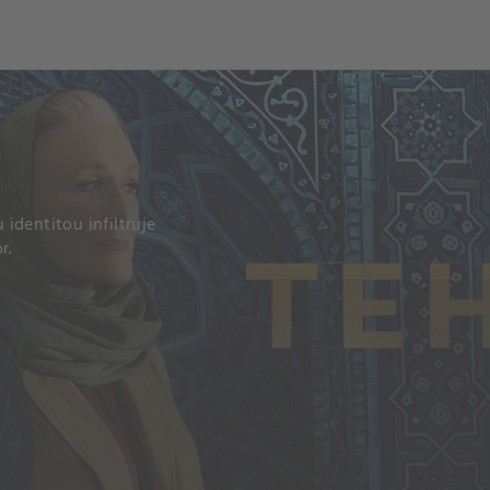
ch
Dcera národa
identitou infiltruje
r.