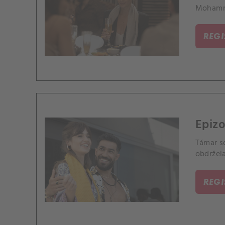
Mohamm
REG
Epizo
Támar se
obdržel
REG