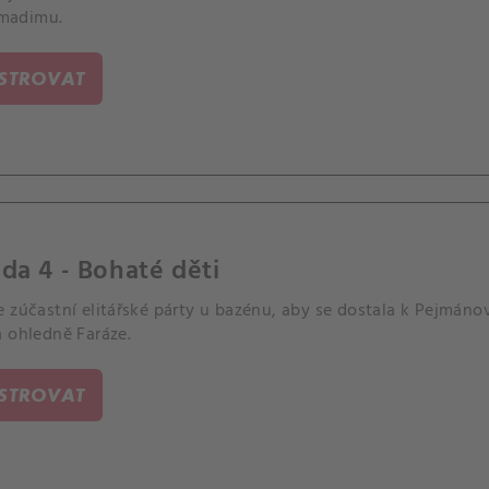
adimu.
ISTROVAT
da 4 - Bohaté děti
 zúčastní elitářské párty u bazénu, aby se dostala k Pejmánov
a ohledně Faráze.
ISTROVAT