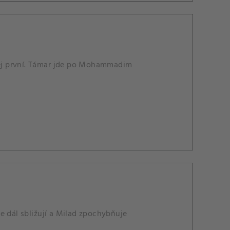
 něj první. Támar jde po Mohammadim
e dál sbližují a Milad zpochybňuje