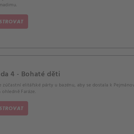
adimu.
ISTROVAT
da 4 - Bohaté děti
 zúčastní elitářské párty u bazénu, aby se dostala k Pejmánov
a ohledně Faráze.
ISTROVAT