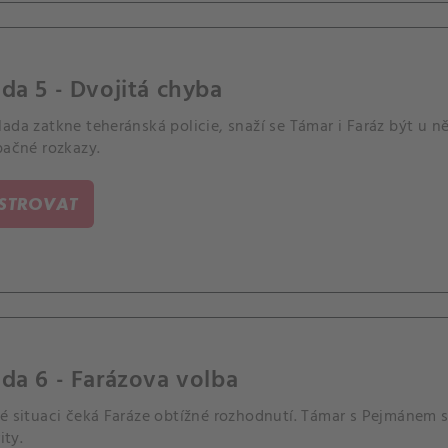
da 5 - Dvojitá chyba
lada zatkne teheránská policie, snaží se Támar i Faráz být u
pačné rozkazy.
ISTROVAT
da 6 - Farázova volba
é situaci čeká Faráze obtížné rozhodnutí. Támar s Pejmánem s
ity.