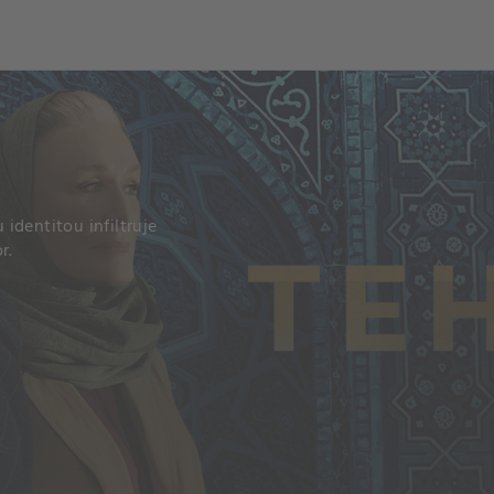
ch
Dcera národa
identitou infiltruje
r.