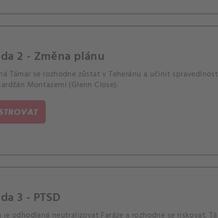
oda 2 - Změna plánu
á Támar se rozhodne zůstat v Teheránu a učinit spravedlnosti 
Mardžán Montazemí (Glenn Close).
ISTROVAT
da 3 - PTSD
je odhodlaná neutralizovat Faráze a rozhodne se riskovat. Tá