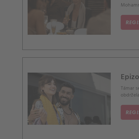
Mohamm
REG
Epizo
Támar se
obdržel
REG