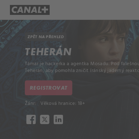
Přehled titulů
Apple TV
Molo
ZPĚT NA PŘEHLED
TEHERÁN
Támar je hackerka a agentka Mosadu. Pod falešnou 
Teherán, aby pomohla zničit íránský jaderný reakto
REGISTROVAT
Žánr:
Věková hranice: 18+