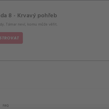
da 8 - Krvavý pohřeb
dy. Támar neví, komu může věřit.
ISTROVAT
FAQ