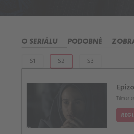
O SERIÁLU
PODOBNÉ
ZOBRA
S1
S2
S3
Epizo
Támar s
REG