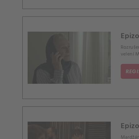
Epiz
Rozrušen
velení 
REG
Epizo
Mardžán 