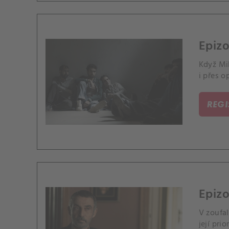
Epizo
Když Mi
i přes o
REG
Epizo
V zoufal
její prior