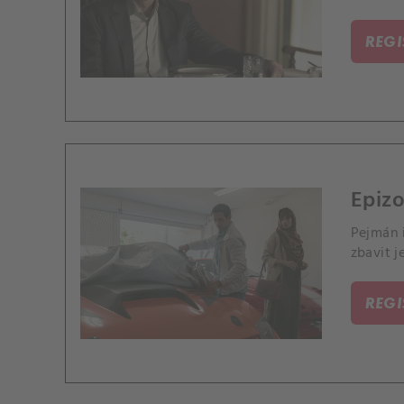
REG
Epizo
Pejmán 
zbavit 
REG