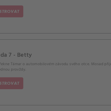
ISTROVAT
da 7 - Betty
řekne Támar o automobilovém závodu svého otce. Mosad při
jednou provždy.
ISTROVAT