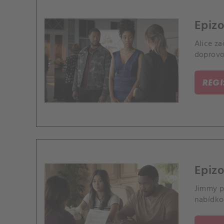
Epizo
Alice z
doprovod
REG
Epiz
Jimmy po
nabídko