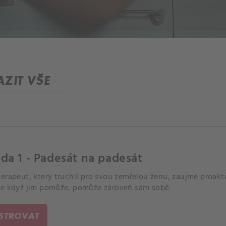
ZIT VŠE
da 1 - Padesát na padesát
erapeut, který truchlí pro svou zemřelou ženu, zaujme proakt
že když jim pomůže, pomůže zároveň sám sobě.
ISTROVAT