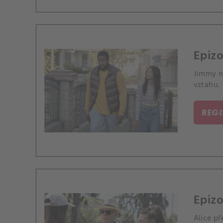
Epizo
Jimmy n
vztahu.
REG
Epiz
Alice p