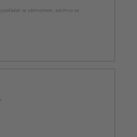
e vypořádat se zármutkem, zatímco se
a.