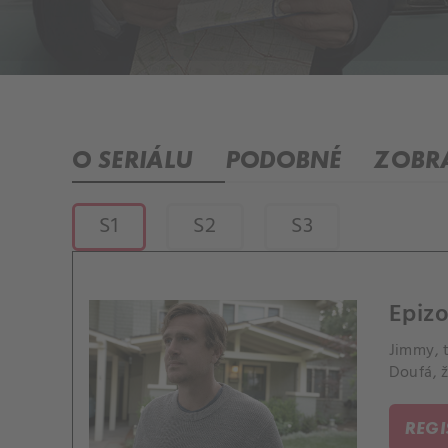
O SERIÁLU
PODOBNÉ
ZOBRA
S1
S2
S3
Epizo
Jimmy, t
Doufá, 
REG