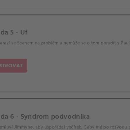
da 5 - Uf
arazí se Seanem na problém a nemůže se o tom poradit s Paul
ISTROVAT
oda 6 - Syndrom podvodníka
řemluví Jimmyho, aby uspořádal večírek. Gaby má po rozvodu p