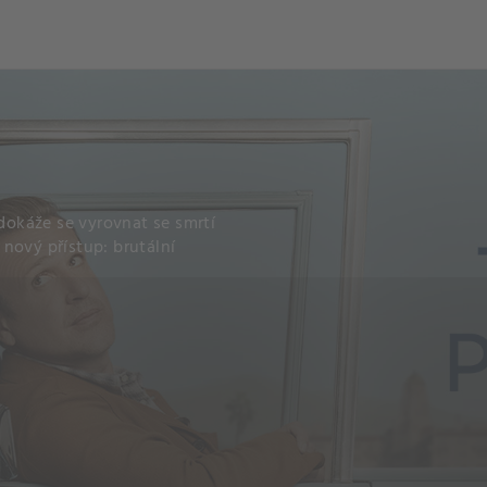
ch
Dcera národa
edokáže se vyrovnat se smrtí
nový přístup: brutální