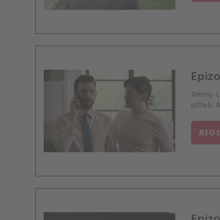
Epizo
Jimmy c
příteli.
REG
Epizo