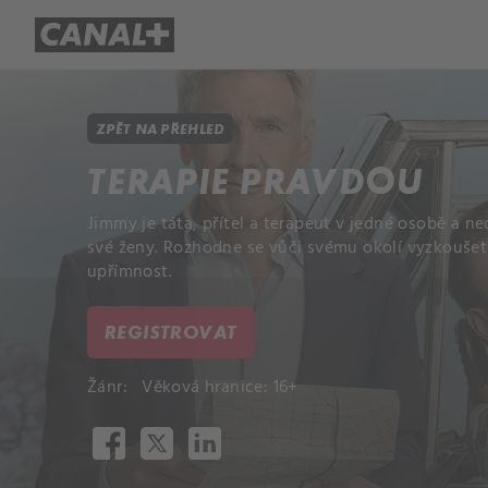
Přehled titulů
Apple TV
Molo
ZPĚT NA PŘEHLED
TERAPIE PRAVDOU
Jimmy je táta, přítel a terapeut v jedné osobě a n
své ženy. Rozhodne se vůči svému okolí vyzkoušet 
upřímnost.
REGISTROVAT
Žánr:
Věková hranice: 16+