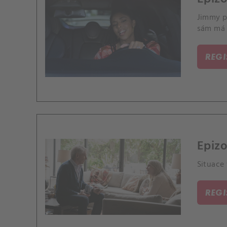
Jimmy př
sám má 
REG
Epizo
Situace 
REG