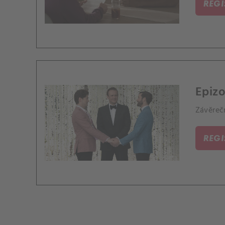
REG
Epizo
Závěrečn
REG