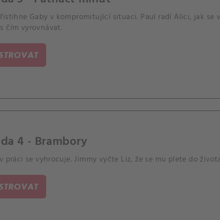
istihne Gaby v kompromitující situaci. Paul radí Alici, jak s
s čím vyrovnávat.
ISTROVAT
da 4 - Brambory
v práci se vyhrocuje. Jimmy vyčte Liz, že se mu plete do život
ISTROVAT