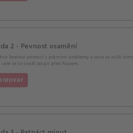
da 2 - Pevnost osamění
hce Seanovi pomoct s právními problémy a ozve se kvůli to
 A celé se to snaží zatajit před Paulem.
ISTROVAT
da 3 - Patnáct minut