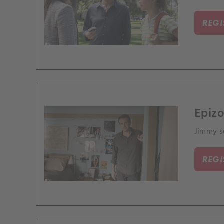
REG
Epizo
Jimmy se
REG