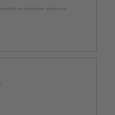
e vypořádat se zármutkem, zatímco se
a.