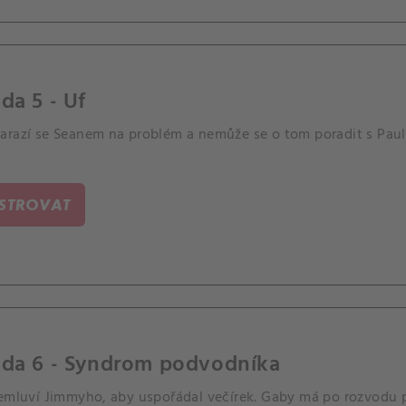
da 5 - Uf
arazí se Seanem na problém a nemůže se o tom poradit s Paul
ISTROVAT
oda 6 - Syndrom podvodníka
řemluví Jimmyho, aby uspořádal večírek. Gaby má po rozvodu p