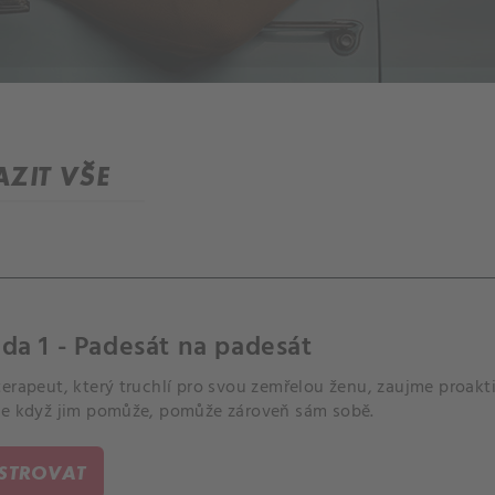
ZIT VŠE
da 1 - Padesát na padesát
erapeut, který truchlí pro svou zemřelou ženu, zaujme proakt
že když jim pomůže, pomůže zároveň sám sobě.
ISTROVAT