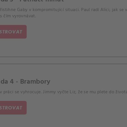
istihne Gaby v kompromitující situaci. Paul radí Alici, jak s
s čím vyrovnávat.
ISTROVAT
da 4 - Brambory
v práci se vyhrocuje. Jimmy vyčte Liz, že se mu plete do život
ISTROVAT