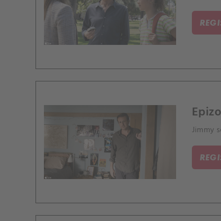
REG
Epizo
Jimmy se
REG