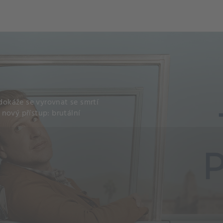
ch
Dcera národa
edokáže se vyrovnat se smrtí
nový přístup: brutální