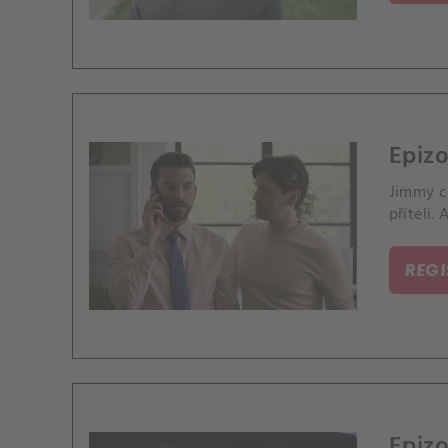
Epizo
Jimmy c
příteli.
REG
Epizo