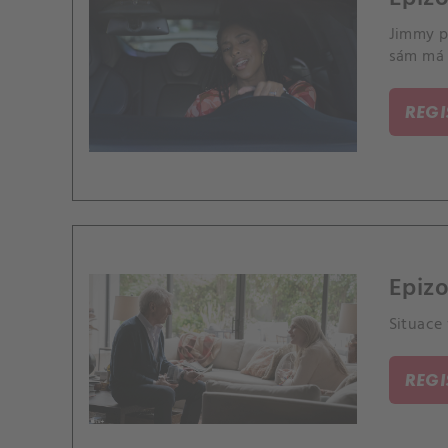
Jimmy př
sám má 
REG
Epizo
Situace 
REG