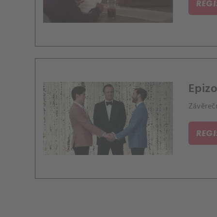
REG
Epizo
Závěrečn
REG