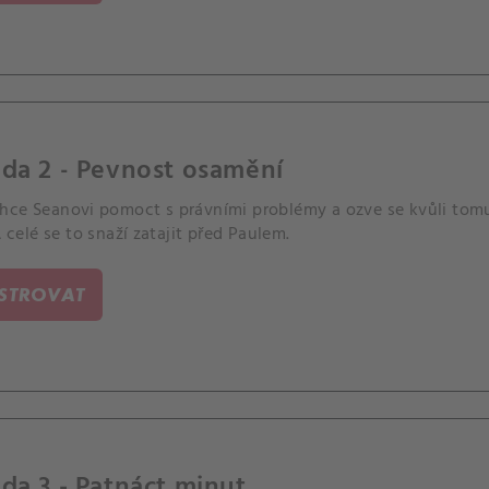
da 2 - Pevnost osamění
hce Seanovi pomoct s právními problémy a ozve se kvůli to
 A celé se to snaží zatajit před Paulem.
ISTROVAT
da 3 - Patnáct minut