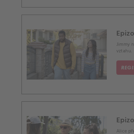
Epizo
Jimmy n
vztahu.
REG
Epiz
Alice p