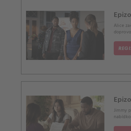
Epizo
Alice z
doprovod
REG
Epiz
Jimmy po
nabídko