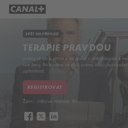
Přehled titulů
Apple TV
Molo
ZPĚT NA PŘEHLED
TERAPIE PRAVDOU
Jimmy je táta, přítel a terapeut v jedné osobě a n
své ženy. Rozhodne se vůči svému okolí vyzkoušet 
upřímnost.
REGISTROVAT
Žánr:
Věková hranice: 16+