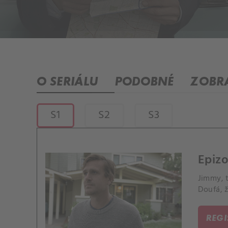
O SERIÁLU
PODOBNÉ
ZOBRA
S1
S2
S3
Epizo
Jimmy, t
Doufá, 
REG