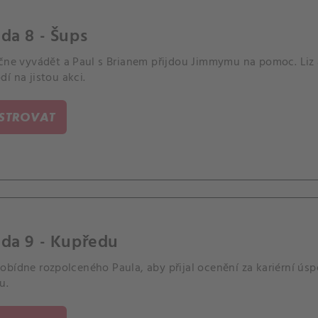
da 8 - Šups
ačne vyvádět a Paul s Brianem přijdou Jimmymu na pomoc. Liz a
í na jistou akci.
ISTROVAT
oda 9 - Kupředu
bídne rozpolceného Paula, aby přijal ocenění za kariérní úsp
u.