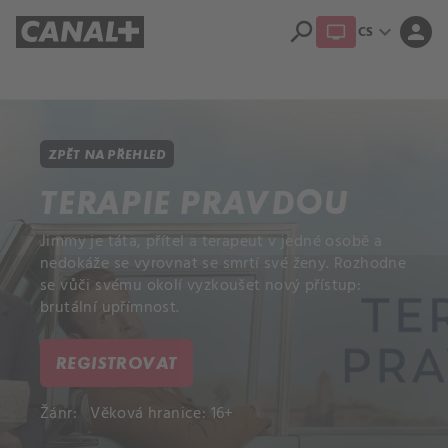
search
expand_more
person
CS
Přehled titulů
Apple TV
Moloch
Dcera národa
ZPĚT NA PŘEHLED
TERAPIE PRAVDOU
Jimmy je táta, přítel a terapeut v jedné osobě a
nedokáže se vyrovnat se smrtí své ženy. Rozhodne
se vůči svému okolí vyzkoušet nový přístup:
brutální upřímnost.
REGISTROVAT
Žánr:
Věková hranice: 16+