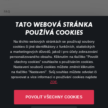
FAQ
Můj účet
TATO WEBOVÁ STRÁNKA
Důležité odkazy
POUŽÍVÁ COOKIES
Na těchto webových stránkách se používají soubory
facebook
instagram
cookies či jiné identifikátory z funkčních, statistických
a marketingových důvodů, jakož i pro účely zobrazování
personalizovaného obsahu. Kliknutím na tlačítko "Povolit
youtube
všechny cookies" souhlasíte s používáním cookies.
Nastavení souborů cookies můžete změnit kliknutím
na tlačítko "Nastavení". Svůj souhlas můžete odvolat či
spravovat a více informací o používání cookies najdete
ZDE
.
Canal+ Luxembourg S. à r.l. se sídlem Rue Albert Borschette 4,
L-1246 Luxembourg R.C.S.
POVOLIT VŠECHNY COOKIES
Luxembourg: B 87.905
Všechna práva vyhrazena