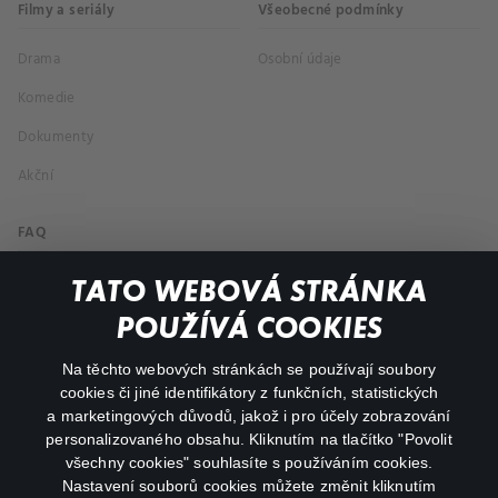
Filmy a seriály
Všeobecné podmínky
Drama
Osobní údaje
Komedie
Dokumenty
Akční
FAQ
Můj účet
TATO WEBOVÁ STRÁNKA
Důležité odkazy
POUŽÍVÁ COOKIES
Na těchto webových stránkách se používají soubory
facebook
instagram
cookies či jiné identifikátory z funkčních, statistických
a marketingových důvodů, jakož i pro účely zobrazování
personalizovaného obsahu. Kliknutím na tlačítko "Povolit
youtube
všechny cookies" souhlasíte s používáním cookies.
Nastavení souborů cookies můžete změnit kliknutím