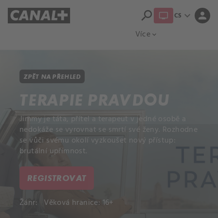
search
expand_more
person
CS
Přehled titulů
Apple TV
Moloch
Více
expand_more
ZPĚT NA PŘEHLED
TERAPIE PRAVDOU
Jimmy je táta, přítel a terapeut v jedné osobě a
nedokáže se vyrovnat se smrtí své ženy. Rozhodne
se vůči svému okolí vyzkoušet nový přístup:
brutální upřímnost.
REGISTROVAT
Žánr:
Věková hranice: 16+