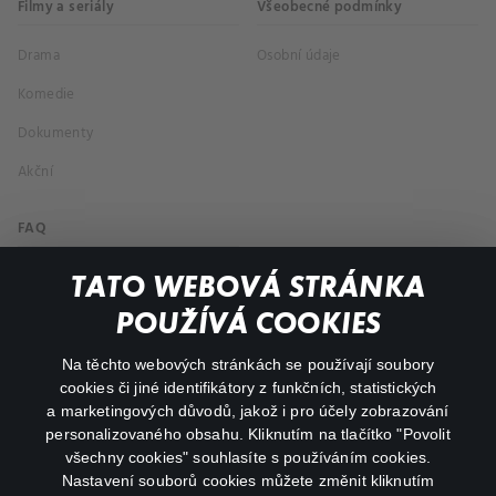
Filmy a seriály
Všeobecné podmínky
Drama
Osobní údaje
Komedie
Dokumenty
Akční
FAQ
Můj účet
TATO WEBOVÁ STRÁNKA
Důležité odkazy
POUŽÍVÁ COOKIES
Na těchto webových stránkách se používají soubory
facebook
instagram
cookies či jiné identifikátory z funkčních, statistických
a marketingových důvodů, jakož i pro účely zobrazování
personalizovaného obsahu. Kliknutím na tlačítko "Povolit
youtube
všechny cookies" souhlasíte s používáním cookies.
Nastavení souborů cookies můžete změnit kliknutím