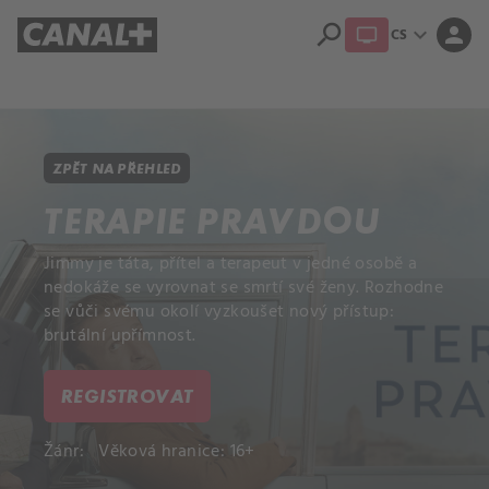
search
expand_more
person
CS
Přehled titulů
Apple TV
Moloch
Dcera národa
ZPĚT NA PŘEHLED
TERAPIE PRAVDOU
Jimmy je táta, přítel a terapeut v jedné osobě a
nedokáže se vyrovnat se smrtí své ženy. Rozhodne
se vůči svému okolí vyzkoušet nový přístup:
brutální upřímnost.
REGISTROVAT
Žánr:
Věková hranice: 16+