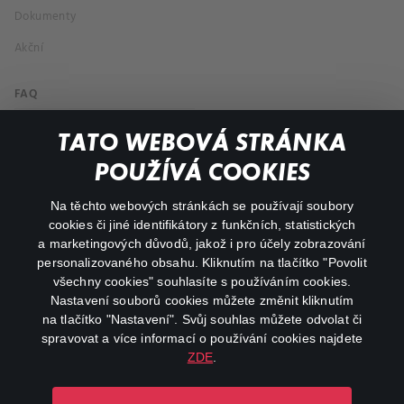
Dokumenty
Akční
FAQ
Můj účet
TATO WEBOVÁ STRÁNKA
Důležité odkazy
POUŽÍVÁ COOKIES
Na těchto webových stránkách se používají soubory
facebook
instagram
cookies či jiné identifikátory z funkčních, statistických
a marketingových důvodů, jakož i pro účely zobrazování
personalizovaného obsahu. Kliknutím na tlačítko "Povolit
youtube
všechny cookies" souhlasíte s používáním cookies.
Nastavení souborů cookies můžete změnit kliknutím
na tlačítko "Nastavení". Svůj souhlas můžete odvolat či
spravovat a více informací o používání cookies najdete
ZDE
.
Canal+ Luxembourg S. à r.l. se sídlem Rue Albert Borschette 4,