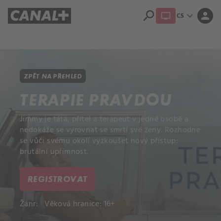
search
expand_more
person
CS
Přehled titulů
Apple TV
Moloch
Dcera národa
ZPĚT NA PŘEHLED
TERAPIE PRAVDOU
Jimmy je táta, přítel a terapeut v jedné osobě a
nedokáže se vyrovnat se smrtí své ženy. Rozhodne
se vůči svému okolí vyzkoušet nový přístup:
brutální upřímnost.
REGISTROVAT
Žánr:
Věková hranice: 16+